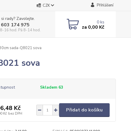
Přihlášení
CZK
 si rady? Zavolejte.
0
ks
 603 174 975
za
0,00 Kč
 8-16 hod. Pá 8-14 hod.
x30cm sada-Q8021 sova
8021 sova
tupnost
Skladem 63
6,48 Kč
Přidat do košíku
00 Kč
bez DPH