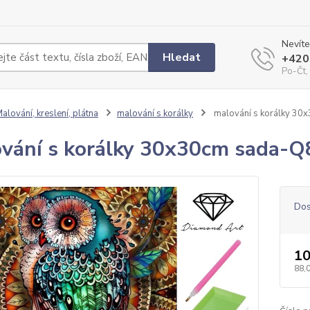
Nevíte
Hledat
+420
Po-Čt,
alování, kreslení, plátna
malování s korálky
malování s korálky 30
vání s korálky 30x30cm sada-Q
Dos
10
88,