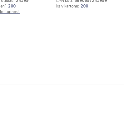
roduktu:
24199
EAN kód:
8590697241999
ení:
200
ks v kartonu:
200
 dostupnost