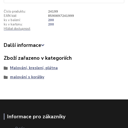
Číslo produktu:
24199
EAN kód:
8590697241999
ks v balení:
200
ks v kartonu:
200
Hlídat dostupnost
Další informace
Zboží zařazeno v kategoriích
Malování, kreslení, plátna
malování s korálky
Informace pro zákazníky