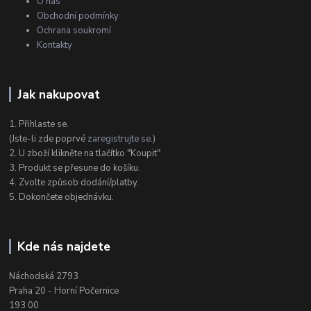
O nás
Obchodní podmínky
Ochrana soukromí
Kontakty
Jak nakupovat
1. Přihlaste se.
(Jste-li zde poprvé
zaregistrujte se
.)
2. U zboží klikněte na tlačítko "Koupit"
3. Produkt se přesune do košíku.
4. Zvolte způsob dodání/platby.
5. Dokončete objednávku.
Kde nás najdete
Náchodská 2793
Praha 20 - Horní Počernice
193 00