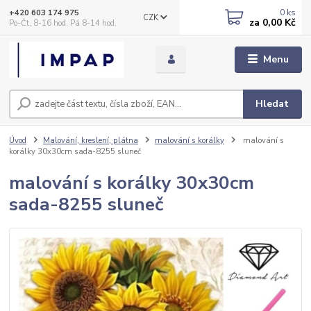
0
ks
+420 603 174 975
CZK
za
0,00 Kč
Po-Čt, 8-16 hod. Pá 8-14 hod.
Menu
Hledat
Úvod
Malování, kreslení, plátna
malování s korálky
malování s
korálky 30x30cm sada-8255 sluneč
malování s korálky 30x30cm
sada-8255 sluneč