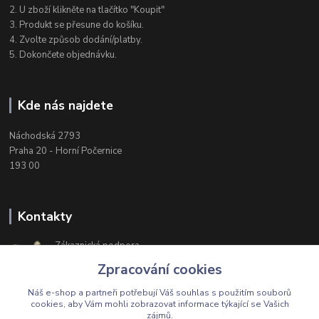
2. U zboží klikněte na tlačítko "Koupit"
3. Produkt se přesune do košíku.
4. Zvolte způsob dodání/platby.
5. Dokončete objednávku.
Kde nás najdete
Náchodská 2793
Praha 20 - Horní Počernice
193 00
Kontakty
Zákaznická podpora
+420 603 174 975
Zpracování cookies
Po-Čt, 8-16 hod. Pá 8-14 hod.
Náš e-shop a partneři potřebují Váš
souhlas
s použitím souborů
cookies, aby Vám mohli zobrazovat informace týkající se Vašich
zájmů.