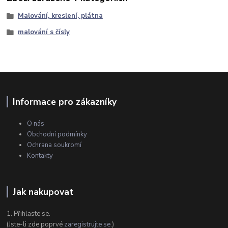
Malování, kreslení, plátna
malování s čísly
Informace pro zákazníky
O nás
Obchodní podmínky
Ochrana soukromí
Kontakty
Jak nakupovat
1. Přihlaste se.
(Jste-li zde poprvé
zaregistrujte se
.)