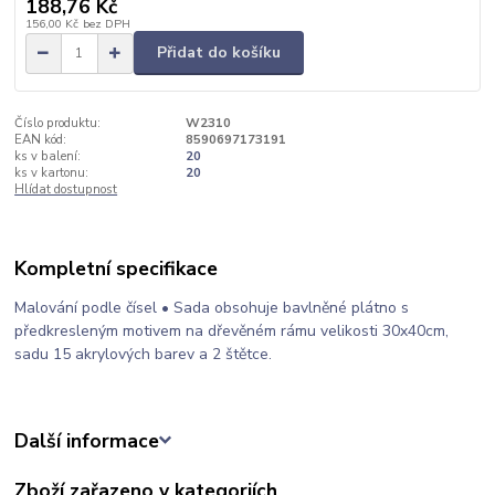
188,76 Kč
156,00 Kč
bez DPH
Přidat do košíku
Číslo produktu:
W2310
EAN kód:
8590697173191
ks v balení:
20
ks v kartonu:
20
Hlídat dostupnost
Kompletní specifikace
Malování podle čísel • Sada obsohuje bavlněné plátno s
předkresleným motivem na dřevěném rámu velikosti 30x40cm,
sadu 15 akrylových barev a 2 štětce.
Další informace
Zboží zařazeno v kategoriích