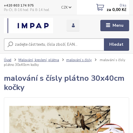
0
ks
+420 603 174 975
CZK
za
0,00 Kč
Po-Čt, 8-16 hod. Pá 8-14 hod.
Menu
Hledat
Úvod
Malování, kreslení, plátna
malování s čísly
malování s čísly
plátno 30x40cm kočky
malování s čísly plátno 30x40cm
kočky