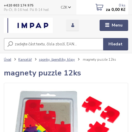
0
ks
+420 603 174 975
CZK
za
0,00 Kč
Po-Čt, 8-16 hod. Pá 8-14 hod.
Menu
Hledat
Úvod
Kancelář
sponky, špendlíky, klipy
magnety puzzle 12ks
magnety puzzle 12ks