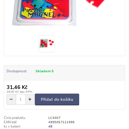
Dostupnost
Skladem 5
31,46 Kč
26,00 Kč
bez DPH
Přidat do košíku
Číslo produktu:
LC4007
EAN kód:
4895057111986
ks v balení:
48