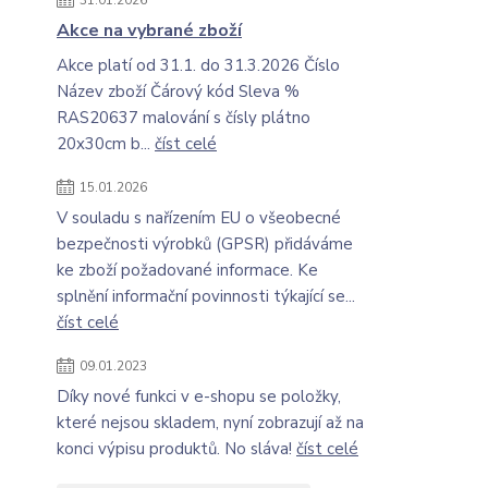
31.01.2026
Akce na vybrané zboží
Akce platí od 31.1. do 31.3.2026 Číslo
Název zboží Čárový kód Sleva %
RAS20637 malování s čísly plátno
20x30cm b...
číst celé
15.01.2026
V souladu s nařízením EU o všeobecné
bezpečnosti výrobků (GPSR) přidáváme
ke zboží požadované informace. Ke
splnění informační povinnosti týkající se...
číst celé
09.01.2023
Díky nové funkci v e-shopu se položky,
které nejsou skladem, nyní zobrazují až na
konci výpisu produktů. No sláva!
číst celé