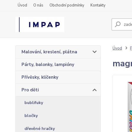
Úvod
O nás
Obchodní podmínky
Kontakty
Úvod
P
Malování, kreslení, plátna
magn
Párty, balonky, lampióny
Přívěsky, klíčenky
Pro děti
bublifuky
bločky
dřevěné hračky