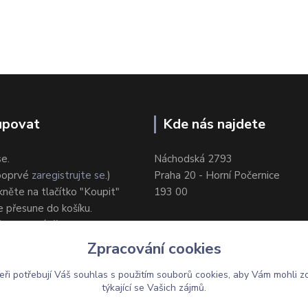
upovat
Kde nás najdete
se.
Náchodská 2793
 poprvé
zaregistrujte se
.)
Praha 20 - Horní Počernice
ikněte na tlačítko "Koupit"
193 00
e přesune do košíku.
ůsob dodání/platby.
e objednávku.
Zpracování cookies
eři potřebují Váš
souhlas
s použitím souborů cookies, aby Vám mohli z
týkající se Vašich zájmů.