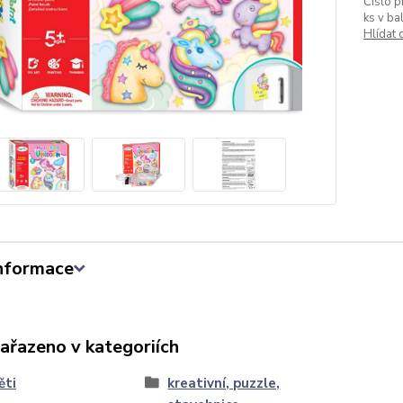
Číslo p
ks v bal
Hlídat
informace
zařazeno v kategoriích
ěti
kreativní, puzzle,