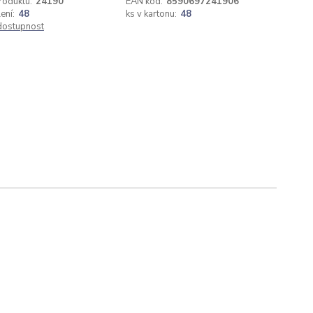
roduktu:
24190
EAN kód:
8590697241906
ení:
48
ks v kartonu:
48
 dostupnost