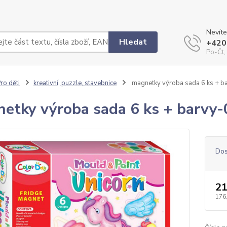
Nevíte
Hledat
+420
Po-Čt,
ro děti
kreativní, puzzle, stavebnice
magnetky výroba sada 6 ks + b
etky výroba sada 6 ks + barvy-
Dos
21
176