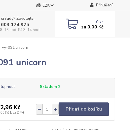
Přihlášení
CZK
 si rady? Zavolejte.
0
ks
 603 174 975
za
0,00 Kč
 8-16 hod. Pá 8-14 hod.
arvy-091 unicorn
091 unicorn
tupnost
Skladem 2
2,96 Kč
Přidat do košíku
,00 Kč
bez DPH