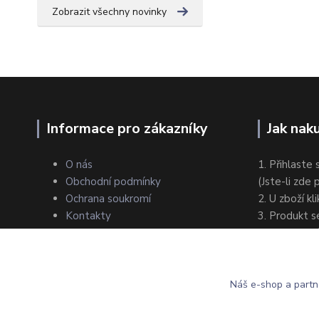
Zobrazit všechny novinky
Informace pro zákazníky
Jak nak
O nás
1. Přihlaste 
Obchodní podmínky
(Jste-li zde
Ochrana soukromí
2. U zboží kl
Kontakty
3. Produkt s
4. Zvolte zp
5. Dokončet
Náš e-shop a partn