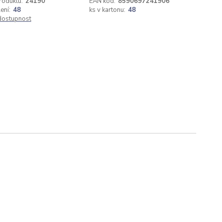
roduktu:
24190
EAN kód:
8590697241906
ení:
48
ks v kartonu:
48
 dostupnost