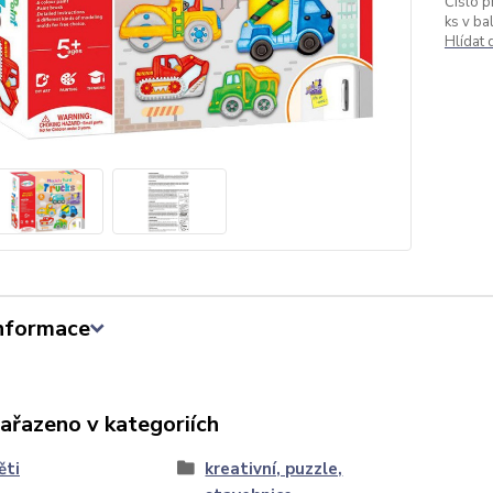
Číslo p
ks v bal
Hlídat
informace
zařazeno v kategoriích
ěti
kreativní, puzzle,