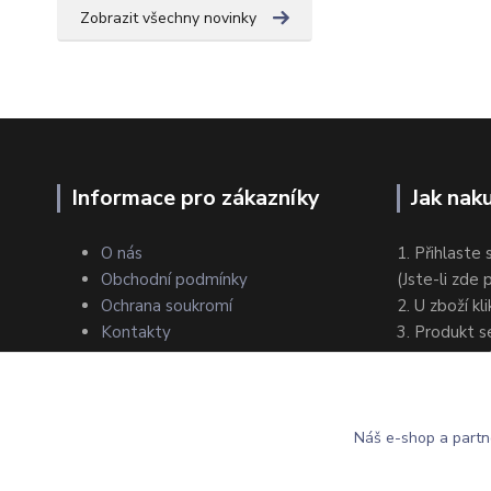
Zobrazit všechny novinky
Informace pro zákazníky
Jak nak
O nás
1. Přihlaste 
Obchodní podmínky
(Jste-li zde
Ochrana soukromí
2. U zboží kl
Kontakty
3. Produkt s
4. Zvolte zp
5. Dokončet
Náš e-shop a partn