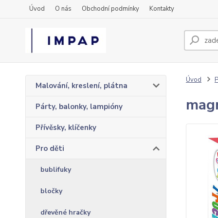
Úvod
O nás
Obchodní podmínky
Kontakty
Úvod
P
Malování, kreslení, plátna
magn
Párty, balonky, lampióny
Přívěsky, klíčenky
Pro děti
bublifuky
bločky
dřevěné hračky