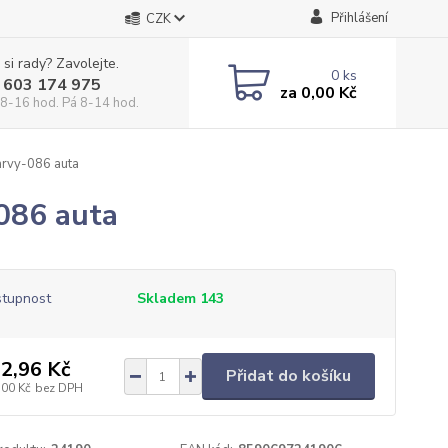
Přihlášení
CZK
 si rady? Zavolejte.
0
ks
 603 174 975
za
0,00 Kč
 8-16 hod. Pá 8-14 hod.
arvy-086 auta
086 auta
tupnost
Skladem 143
2,96 Kč
Přidat do košíku
,00 Kč
bez DPH