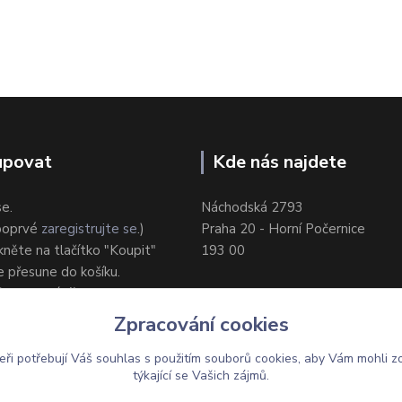
upovat
Kde nás najdete
se.
Náchodská 2793
 poprvé
zaregistrujte se
.)
Praha 20 - Horní Počernice
ikněte na tlačítko "Koupit"
193 00
e přesune do košíku.
ůsob dodání/platby.
e objednávku.
Zpracování cookies
eři potřebují Váš
souhlas
s použitím souborů cookies, aby Vám mohli z
týkající se Vašich zájmů.