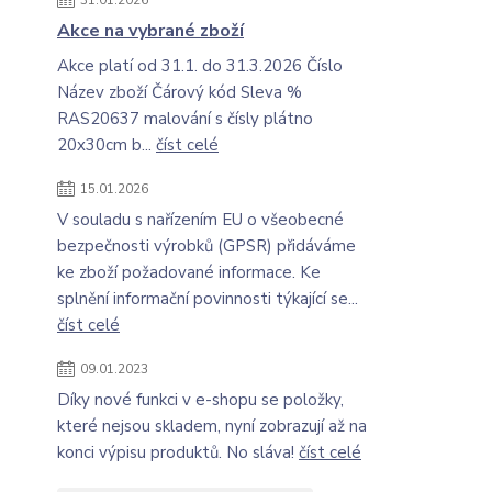
31.01.2026
Akce na vybrané zboží
Akce platí od 31.1. do 31.3.2026 Číslo
Název zboží Čárový kód Sleva %
RAS20637 malování s čísly plátno
20x30cm b...
číst celé
15.01.2026
V souladu s nařízením EU o všeobecné
bezpečnosti výrobků (GPSR) přidáváme
ke zboží požadované informace. Ke
splnění informační povinnosti týkající se...
číst celé
09.01.2023
Díky nové funkci v e-shopu se položky,
které nejsou skladem, nyní zobrazují až na
konci výpisu produktů. No sláva!
číst celé