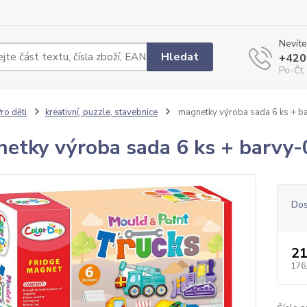
Nevíte
Hledat
+420
Po-Čt,
ro děti
kreativní, puzzle, stavebnice
magnetky výroba sada 6 ks + b
etky výroba sada 6 ks + barvy-
Dos
21
176