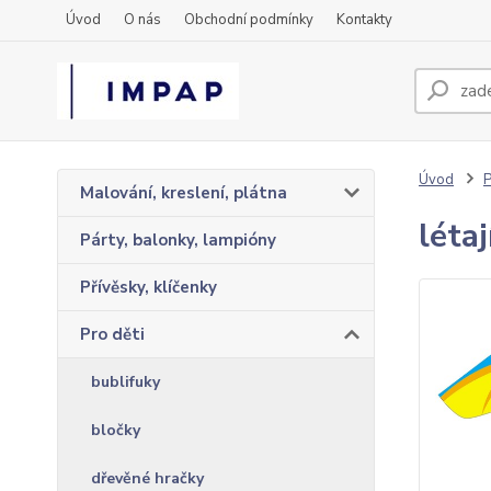
Úvod
O nás
Obchodní podmínky
Kontakty
Úvod
P
Malování, kreslení, plátna
léta
Párty, balonky, lampióny
Přívěsky, klíčenky
Pro děti
bublifuky
bločky
dřevěné hračky