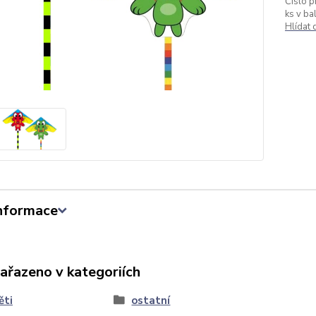
Číslo p
ks v bal
Hlídat
informace
zařazeno v kategoriích
ěti
ostatní