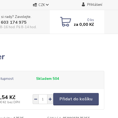
Přihlášení
CZK
 si rady? Zavolejte.
0
ks
 603 174 975
za
0,00 Kč
 8-16 hod. Pá 8-14 hod.
er
tupnost
Skladem 504
,54 Kč
Přidat do košíku
00 Kč
bez DPH