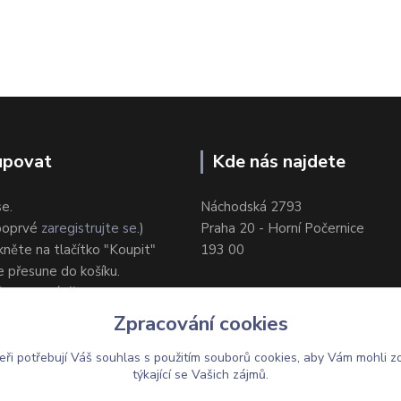
upovat
Kde nás najdete
se.
Náchodská 2793
 poprvé
zaregistrujte se
.)
Praha 20 - Horní Počernice
ikněte na tlačítko "Koupit"
193 00
e přesune do košíku.
ůsob dodání/platby.
e objednávku.
Zpracování cookies
eři potřebují Váš
souhlas
s použitím souborů cookies, aby Vám mohli z
týkající se Vašich zájmů.