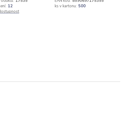
roduktu:
17535
EAN kód:
8590697175355
ení:
12
ks v kartonu:
500
 dostupnost