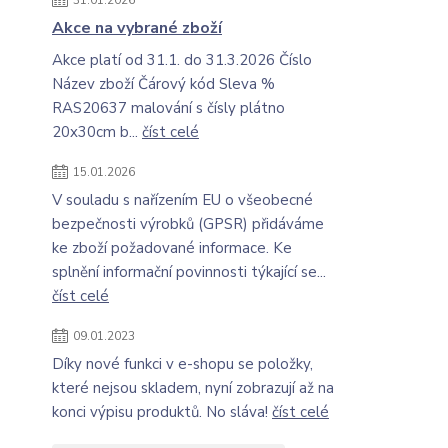
31.01.2026
Akce na vybrané zboží
Akce platí od 31.1. do 31.3.2026 Číslo
Název zboží Čárový kód Sleva %
RAS20637 malování s čísly plátno
20x30cm b...
číst celé
15.01.2026
V souladu s nařízením EU o všeobecné
bezpečnosti výrobků (GPSR) přidáváme
ke zboží požadované informace. Ke
splnění informační povinnosti týkající se...
číst celé
09.01.2023
Díky nové funkci v e-shopu se položky,
které nejsou skladem, nyní zobrazují až na
konci výpisu produktů. No sláva!
číst celé