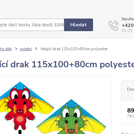
Nevíte
Hledat
+420
Po-Čt,
ro děti
ostatní
létající drak 115x100+80cm polyester
jící drak 115x100+80cm polyest
Dos
89
74,