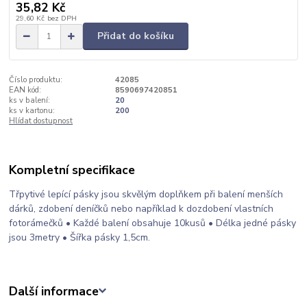
35,82 Kč
29,60 Kč
bez DPH
Přidat do košíku
Číslo produktu:
42085
EAN kód:
8590697420851
ks v balení:
20
ks v kartonu:
200
Hlídat dostupnost
Kompletní specifikace
Třpytivé lepící pásky jsou skvělým doplňkem při balení menších
dárků, zdobení deníčků nebo například k dozdobení vlastních
fotorámečků • Každé balení obsahuje 10kusů • Délka jedné pásky
jsou 3metry • Šířka pásky 1,5cm.
Další informace