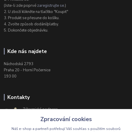
(Jste-li zde poprvé
zaregistrujte se
.)
2. U zboží klikněte na tlačítko "Koupit"
3. Produkt se přesune do košíku.
4. Zvolte způsob dodání/platby.
5. Dokončete objednávku.
Kde nás najdete
Náchodská 2793
Praha 20 - Horní Počernice
193 00
Kontakty
Zákaznická podpora
+420 603 174 975
Zpracování cookies
Po-Čt, 8-16 hod. Pá 8-14 hod.
Náš e-shop a partneři potřebují Váš
souhlas
s použitím souborů