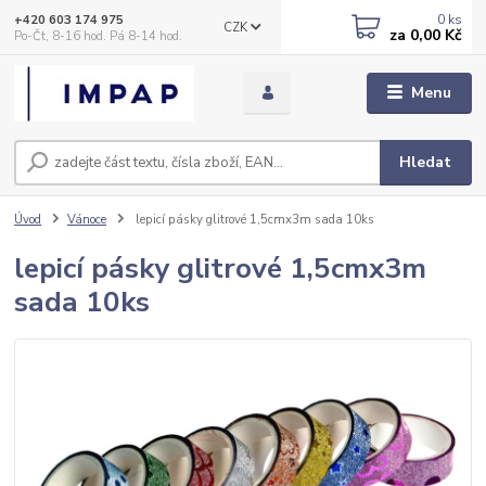
0
ks
+420 603 174 975
CZK
za
0,00 Kč
Po-Čt, 8-16 hod. Pá 8-14 hod.
Menu
Hledat
Úvod
Vánoce
lepicí pásky glitrové 1,5cmx3m sada 10ks
lepicí pásky glitrové 1,5cmx3m
sada 10ks