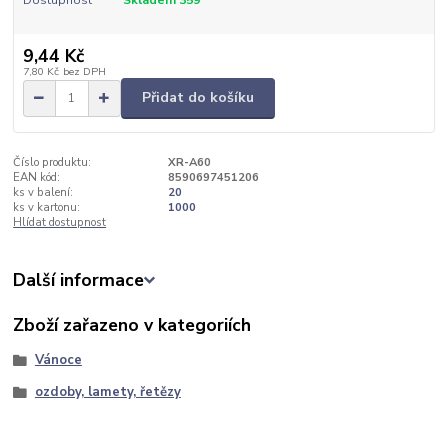
9,44 Kč
7,80 Kč
bez DPH
Přidat do košíku
Číslo produktu:
XR-A60
EAN kód:
8590697451206
ks v balení:
20
ks v kartonu:
1000
Hlídat dostupnost
Další informace
Zboží zařazeno v kategoriích
Vánoce
ozdoby, lamety, řetězy