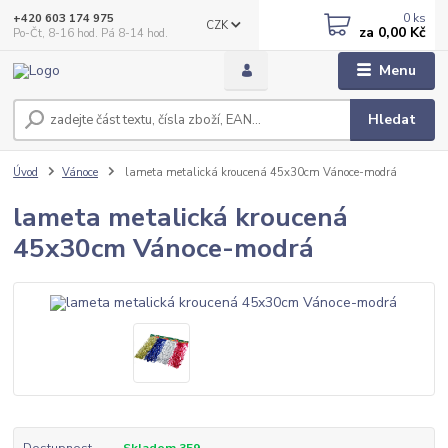
0
ks
+420 603 174 975
CZK
za
0,00 Kč
Po-Čt, 8-16 hod. Pá 8-14 hod.
Menu
Hledat
Úvod
Vánoce
lameta metalická kroucená 45x30cm Vánoce-modrá
lameta metalická kroucená
45x30cm Vánoce-modrá
Dostupnost
Skladem 359