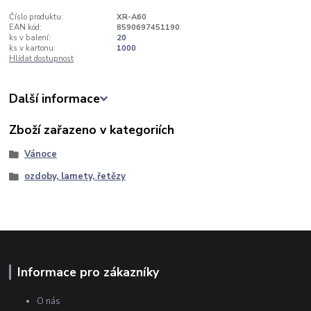
Číslo produktu:
XR-A60
EAN kód:
8590697451190
ks v balení:
20
ks v kartonu:
1000
Hlídat dostupnost
Další informace
Zboží zařazeno v kategoriích
Vánoce
ozdoby, lamety, řetězy
Informace pro zákazníky
O nás