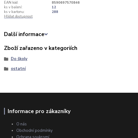
EAN kód:
8590697570846
ks v balení:
12
ks v kartonu:
288
Hlídat dostupnost
Další informace
Zboží zařazeno v kategoriích
Do školy
ostatní
Informace pro zákazníky
O nás
Obchodní podmínky
Ochrana soukromí