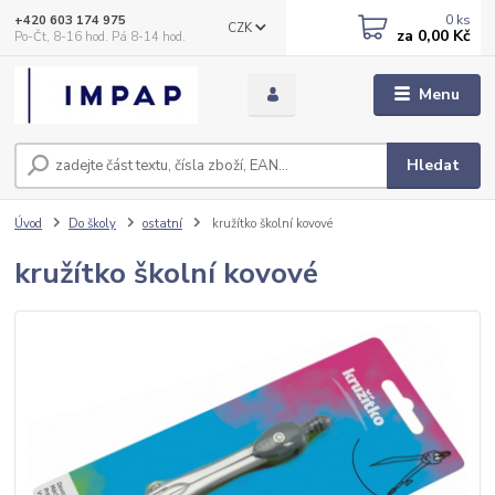
0
ks
+420 603 174 975
CZK
za
0,00 Kč
Po-Čt, 8-16 hod. Pá 8-14 hod.
Menu
Hledat
Úvod
Do školy
ostatní
kružítko školní kovové
kružítko školní kovové