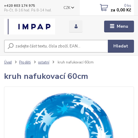
0
ks
+420 603 174 975
CZK
za
0,00 Kč
Po-Čt, 8-16 hod. Pá 8-14 hod.
Menu
Hledat
Úvod
Pro děti
ostatní
kruh nafukovací 60cm
kruh nafukovací 60cm