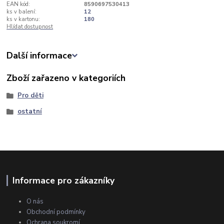
EAN kód:
8590697530413
ks v balení:
12
ks v kartonu:
180
Hlídat dostupnost
Další informace
Zboží zařazeno v kategoriích
Pro děti
ostatní
Informace pro zákazníky
O nás
Obchodní podmínky
Ochrana soukromí