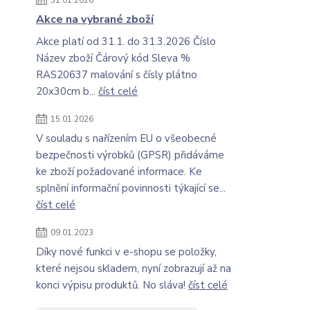
31.01.2026
Akce na vybrané zboží
Akce platí od 31.1. do 31.3.2026 Číslo
Název zboží Čárový kód Sleva %
RAS20637 malování s čísly plátno
20x30cm b...
číst celé
15.01.2026
V souladu s nařízením EU o všeobecné
bezpečnosti výrobků (GPSR) přidáváme
ke zboží požadované informace. Ke
splnění informační povinnosti týkající se...
číst celé
09.01.2023
Díky nové funkci v e-shopu se položky,
které nejsou skladem, nyní zobrazují až na
konci výpisu produktů. No sláva!
číst celé