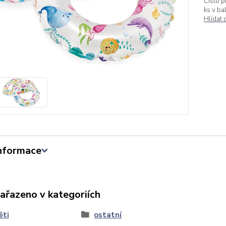
Číslo p
ks v bal
Hlídat
informace
zařazeno v kategoriích
ěti
ostatní