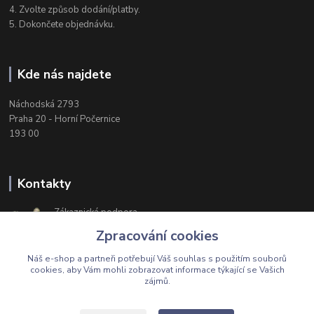
4. Zvolte způsob dodání/platby.
5. Dokončete objednávku.
Kde nás najdete
Náchodská 2793
Praha 20 - Horní Počernice
193 00
Kontakty
Zákaznická podpora
+420 603 174 975
Zpracování cookies
Po-Čt, 8-16 hod. Pá 8-14 hod.
Náš e-shop a partneři potřebují Váš
souhlas
s použitím souborů
cookies, aby Vám mohli zobrazovat informace týkající se Vašich
zájmů.