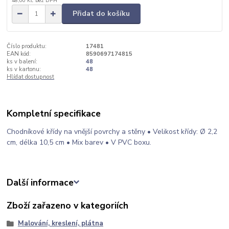
48,00 Kč
bez DPH
Přidat do košíku
Číslo produktu:
17481
EAN kód:
8590697174815
ks v balení:
48
ks v kartonu:
48
Hlídat dostupnost
Kompletní specifikace
Chodníkové křídy na vnější povrchy a stěny • Velikost křídy: Ø 2,2
cm, délka 10,5 cm • Mix barev • V PVC boxu.
Další informace
Zboží zařazeno v kategoriích
Malování, kreslení, plátna