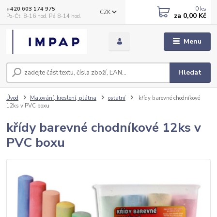
0
ks
+420 603 174 975
CZK
za
0,00 Kč
Po-Čt, 8-16 hod. Pá 8-14 hod.
Menu
Hledat
Úvod
Malování, kreslení, plátna
ostatní
křídy barevné chodníkové
12ks v PVC boxu
křídy barevné chodníkové 12ks v
PVC boxu