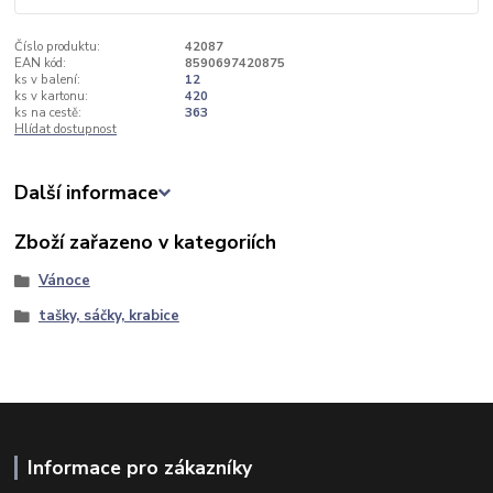
Číslo produktu:
42087
EAN kód:
8590697420875
ks v balení:
12
ks v kartonu:
420
ks na cestě:
363
Hlídat dostupnost
Další informace
Zboží zařazeno v kategoriích
Vánoce
tašky, sáčky, krabice
Informace pro zákazníky