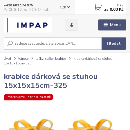
0
ks
+420 603 174 975
CZK
za
0,00 Kč
Po-Čt, 8-16 hod. Pá 8-14 hod.
Menu
Hledat
Úvod
Vánoce
tašky, sáčky, krabice
krabice dárková se stuhou
15x15x15cm-325
krabice dárková se stuhou
15x15x15cm-325
Připravujeme - novinka na cestě