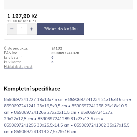
1 197,90 Kč
990,00 Kč
bez DPH
Přidat do košíku
Číslo produktu:
24132
EAN kód:
8590697241326
ks v balení:
6
ks v kartonu:
6
Hlídat dostupnost
Kompletní specifikace
8590697241227 19x13x7,5 cm • 8590697241234 21x15x8,5 cm •
8590697241241 23x16,5x9,5 cm • 8590697241258 25x18x10,5
cm • 8590697241265 27x20x11,5 cm • 8590697241272
29x22x12,5 cm • 8590697241289 31x23x13,5 cm •
8590697241296 33x25,5x14,5 cm • 8590697241302 35x27x15,5
cm • 8590697241319 37,5x29x16 cm