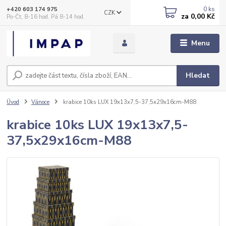
0
ks
+420 603 174 975
CZK
za
0,00 Kč
Po-Čt, 8-16 hod. Pá 8-14 hod.
Menu
Hledat
Úvod
Vánoce
krabice 10ks LUX 19x13x7,5-37,5x29x16cm-M88
krabice 10ks LUX 19x13x7,5-
37,5x29x16cm-M88