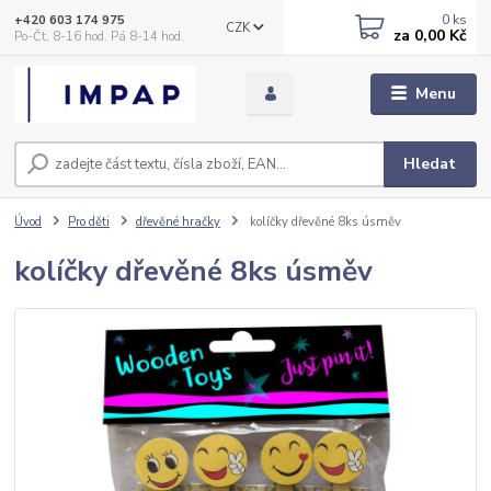
0
ks
+420 603 174 975
CZK
za
0,00 Kč
Po-Čt, 8-16 hod. Pá 8-14 hod.
Menu
Hledat
Úvod
Pro děti
dřevěné hračky
kolíčky dřevěné 8ks úsměv
kolíčky dřevěné 8ks úsměv