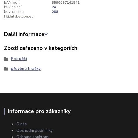
EAN kód:
8590697141541
ks v balení:
24
ks v kartonu:
288
Hlídat dostupnost
Další informace
Zboží zařazeno v kategoriích
Pro děti
dřevěné hračky
Informace pro zákazníky
O nás
Obchodní podmínky
Ochrana soukromí