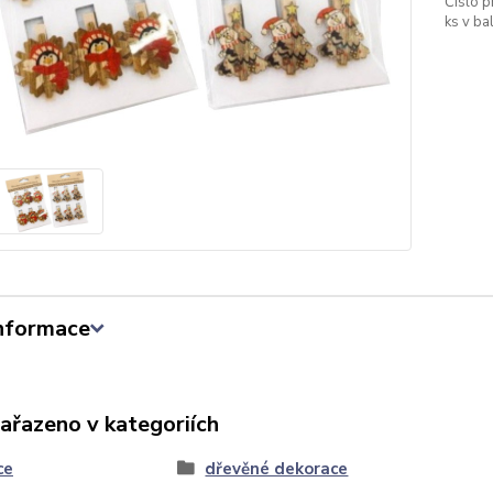
Číslo p
ks v bal
informace
zařazeno v kategoriích
ce
dřevěné dekorace