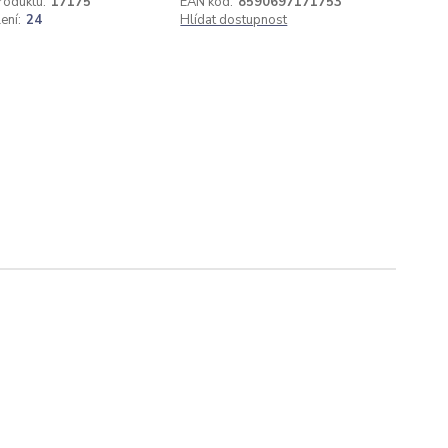
roduktu:
17175
EAN kód:
8590697171753
ení:
24
Hlídat dostupnost