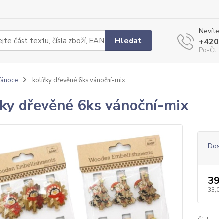
Nevíte
Hledat
+420
Po-Čt,
Vánoce
kolíčky dřevěné 6ks vánoční-mix
čky dřevěné 6ks vánoční-mix
Dos
39
33,