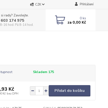
Přihlášení
CZK
 si rady? Zavolejte.
0
ks
 603 174 975
za
0,00 Kč
 8-16 hod. Pá 8-14 hod.
tupnost
Skladem 175
,93 Kč
Přidat do košíku
00 Kč
bez DPH