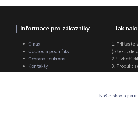
Informace pro zákazníky
Jak nak
O nás
1. Přihlaste 
Obchodní podmínky
(Jste-li zde
Ochrana soukromí
2. U zboží kl
Kontakty
3. Produkt s
4. Zvolte zp
5. Dokončet
Náš e-shop a partn