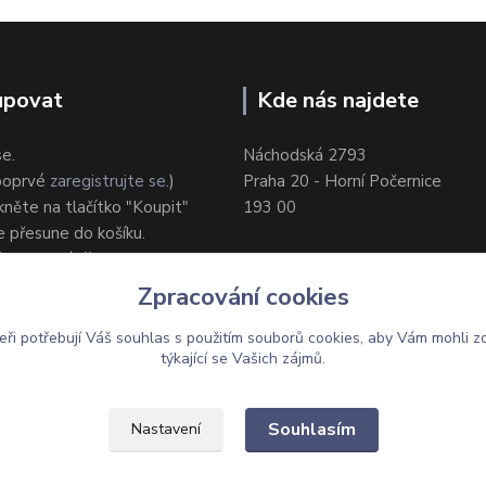
upovat
Kde nás najdete
se.
Náchodská 2793
 poprvé
zaregistrujte se
.)
Praha 20 - Horní Počernice
ikněte na tlačítko "Koupit"
193 00
e přesune do košíku.
ůsob dodání/platby.
e objednávku.
Zpracování cookies
eři potřebují Váš
souhlas
s použitím souborů cookies, aby Vám mohli z
týkající se Vašich zájmů.
Upravit sběr cookies.
Souhlasím
Nastavení