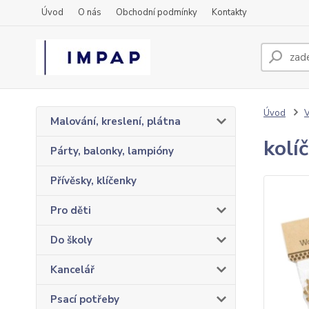
Úvod
O nás
Obchodní podmínky
Kontakty
Úvod
Malování, kreslení, plátna
kolí
Párty, balonky, lampióny
Přívěsky, klíčenky
Pro děti
Do školy
Kancelář
Psací potřeby