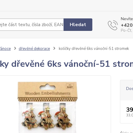
Nevíte
Hledat
+420
Po-Čt,
Vánoce
dřevěné dekorace
kolíčky dřevěné 6ks vánoční-51 stromek
čky dřevěné 6ks vánoční-51 str
Dos
39
33,