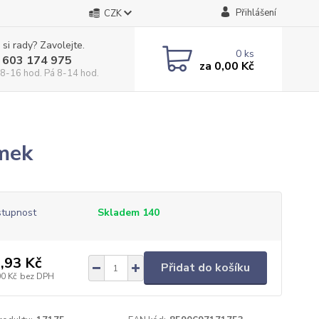
Přihlášení
CZK
 si rady? Zavolejte.
0
ks
 603 174 975
za
0,00 Kč
 8-16 hod. Pá 8-14 hod.
omek
tupnost
Skladem 140
,93 Kč
Přidat do košíku
00 Kč
bez DPH