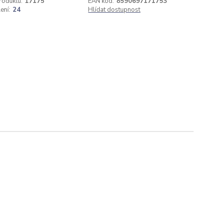
roduktu:
17175
EAN kód:
8590697171753
ení:
24
Hlídat dostupnost