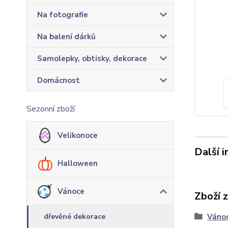
Na fotografie
Na balení dárků
Samolepky, obtisky, dekorace
Domácnost
Sezonní zboží
Velikonoce
Další 
Halloween
Vánoce
Zboží 
dřevěné dekorace
Váno