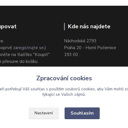
upovat
Kde nás najdete
se.
Náchodská 2793
 poprvé
zaregistrujte se
.)
Praha 20 - Horní Počernice
ikněte na tlačítko "Koupit"
193 00
e přesune do košíku.
ůsob dodání/platby.
e objednávku.
Zpracování cookies
eři potřebují Váš
souhlas
s použitím souborů cookies, aby Vám mohli z
týkající se Vašich zájmů.
Upravit sběr cookies.
Souhlasím
Nastavení