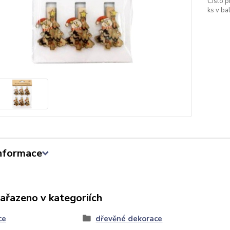
Číslo p
ks v bal
informace
zařazeno v kategoriích
ce
dřevěné dekorace