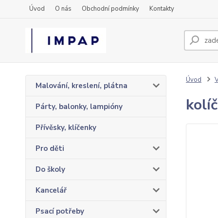
Úvod
O nás
Obchodní podmínky
Kontakty
Úvod
Malování, kreslení, plátna
kolí
Párty, balonky, lampióny
Přívěsky, klíčenky
Pro děti
Do školy
Kancelář
Psací potřeby