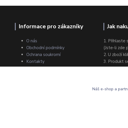
Informace pro zákazníky
Jak nak
O nás
1. Přihlaste 
Obchodní podmínky
(Jste-li zde
Ochrana soukromí
2. U zboží kl
Kontakty
3. Produkt s
4. Zvolte zp
5. Dokončet
Náš e-shop a partn