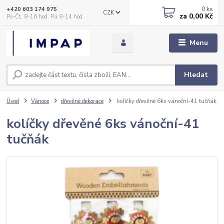
0
ks
+420 603 174 975
CZK
za
0,00 Kč
Po-Čt, 8-16 hod. Pá 8-14 hod.
Menu
Hledat
Úvod
Vánoce
dřevěné dekorace
kolíčky dřevěné 6ks vánoční-41 tučňák
kolíčky dřevěné 6ks vánoční-41
tučňák