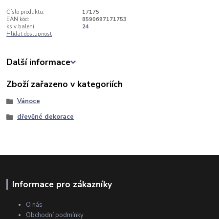
Číslo produktu:
17175
EAN kód:
8590697171753
ks v balení:
24
Hlídat dostupnost
Další informace
Zboží zařazeno v kategoriích
Vánoce
dřevěné dekorace
Informace pro zákazníky
O nás
Obchodní podmínky