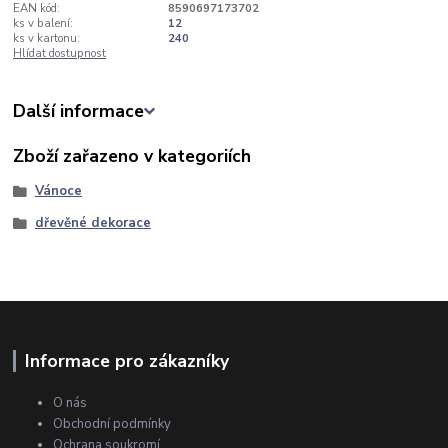
EAN kód:
8590697173702
ks v balení:
12
ks v kartonu:
240
Hlídat dostupnost
Další informace
Zboží zařazeno v kategoriích
Vánoce
dřevěné dekorace
Informace pro zákazníky
O nás
Obchodní podmínky
Ochrana soukromí