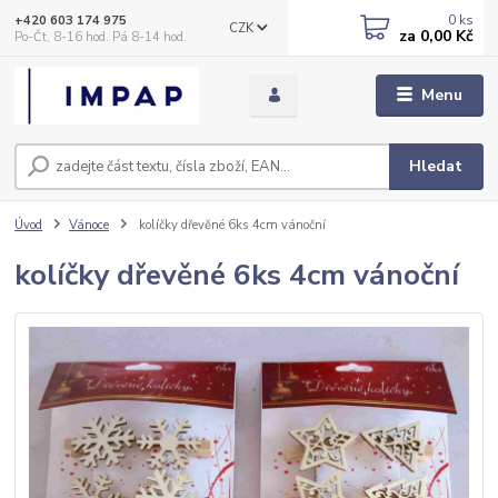
0
ks
+420 603 174 975
CZK
za
0,00 Kč
Po-Čt, 8-16 hod. Pá 8-14 hod.
Menu
Hledat
Úvod
Vánoce
kolíčky dřevěné 6ks 4cm vánoční
kolíčky dřevěné 6ks 4cm vánoční