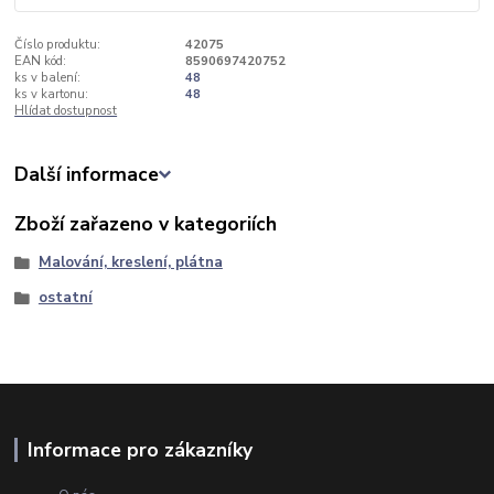
Číslo produktu:
42075
EAN kód:
8590697420752
ks v balení:
48
ks v kartonu:
48
Hlídat dostupnost
Další informace
Zboží zařazeno v kategoriích
Malování, kreslení, plátna
ostatní
Informace pro zákazníky