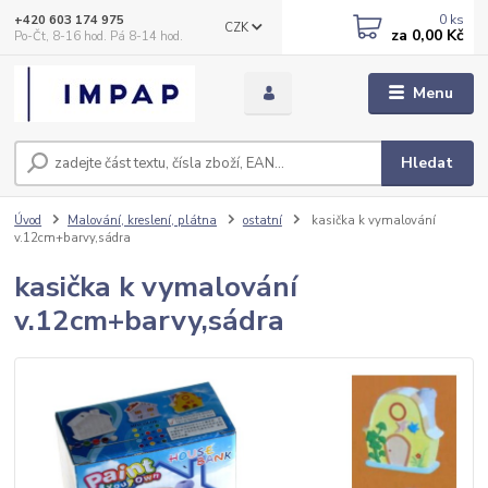
0
ks
+420 603 174 975
CZK
za
0,00 Kč
Po-Čt, 8-16 hod. Pá 8-14 hod.
Menu
Hledat
Úvod
Malování, kreslení, plátna
ostatní
kasička k vymalování
v.12cm+barvy,sádra
kasička k vymalování
v.12cm+barvy,sádra