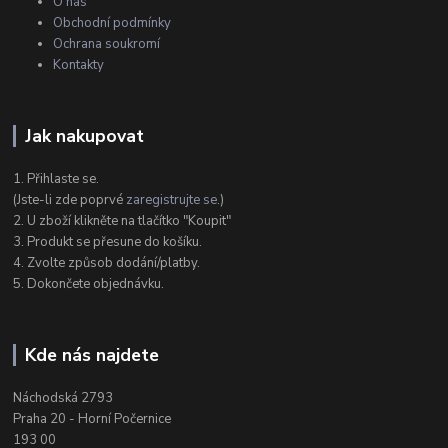
O nás
Obchodní podmínky
Ochrana soukromí
Kontakty
Jak nakupovat
1. Přihlaste se.
(Jste-li zde poprvé
zaregistrujte se
.)
2. U zboží klikněte na tlačítko "Koupit"
3. Produkt se přesune do košíku.
4. Zvolte způsob dodání/platby.
5. Dokončete objednávku.
Kde nás najdete
Náchodská 2793
Praha 20 - Horní Počernice
193 00