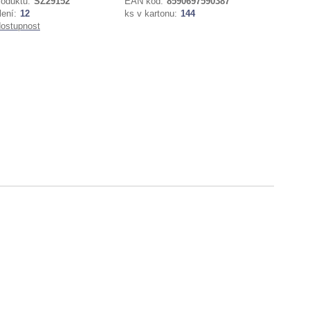
roduktu:
SZ29152
EAN kód:
8590697590387
lení:
12
ks v kartonu:
144
dostupnost