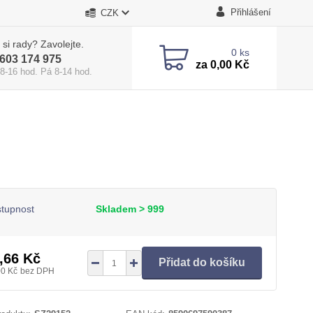
Přihlášení
CZK
 si rady? Zavolejte.
0
ks
603 174 975
za
0,00 Kč
 8-16 hod. Pá 8-14 hod.
tupnost
Skladem > 999
,66 Kč
Přidat do košíku
00 Kč
bez DPH