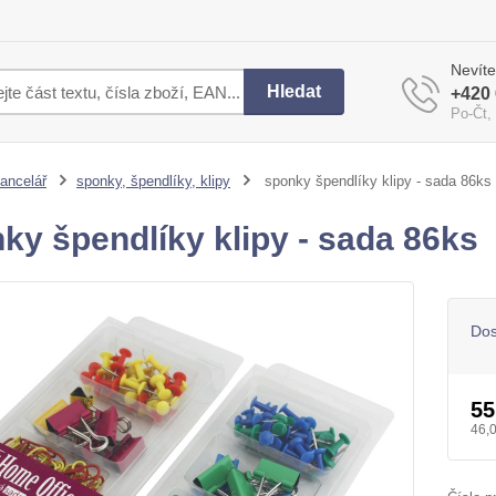
Nevíte
Hledat
+420 
Po-Čt,
ancelář
sponky, špendlíky, klipy
sponky špendlíky klipy - sada 86ks
ky špendlíky klipy - sada 86ks
Dos
55
46,