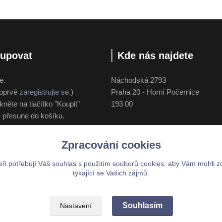
kupovat
Kde nás najdete
e.
Náchodská 2793
poprvé
zaregistrujte se
.)
Praha 20 - Horní Počernice
ikněte na tlačítko "Koupit"
193 00
e přesune do košíku.
sob dodání/platby.
 objednávku.
Zpracování cookies
ři potřebují Váš
souhlas
s použitím souborů cookies, aby Vám mohli z
týkající se Vašich zájmů.
Upravit sběr cookies.
Souhlasím
Nastavení