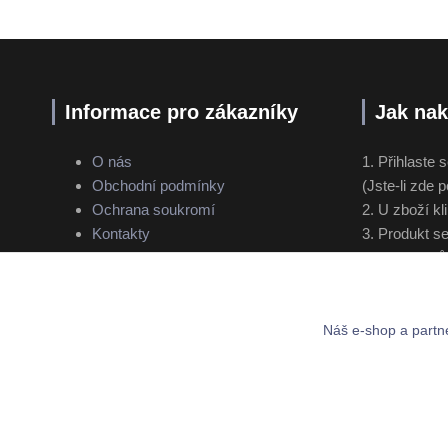
Informace pro zákazníky
Jak na
O nás
1. Přihlaste s
Obchodní podmínky
(Jste-li zde 
Ochrana soukromí
2. U zboží kl
Kontakty
3. Produkt s
4. Zvolte způ
5. Dokončete
Náš e-shop a partne