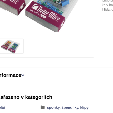
Číslo p
ks v ba
Hlídat 
informace
zařazeno v kategoriích
lář
sponky, špendlíky, klipy