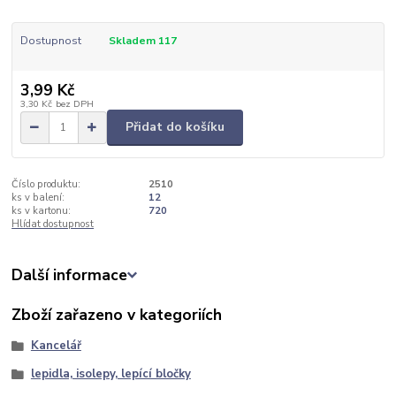
Dostupnost
Skladem 117
3,99 Kč
3,30 Kč
bez DPH
Přidat do košíku
Číslo produktu:
2510
ks v balení:
12
ks v kartonu:
720
Hlídat dostupnost
Další informace
Zboží zařazeno v kategoriích
Kancelář
lepidla, isolepy, lepící bločky