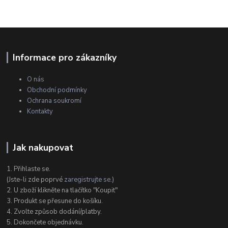
Informace pro zákazníky
O nás
Obchodní podmínky
Ochrana soukromí
Kontakty
Jak nakupovat
1. Přihlaste se.
(Jste-li zde poprvé
zaregistrujte se
.)
2. U zboží klikněte na tlačítko "Koupit"
3. Produkt se přesune do košíku.
4. Zvolte způsob dodání/platby.
5. Dokončete objednávku.