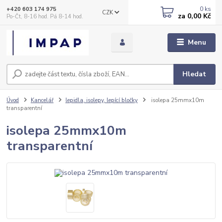
0
ks
+420 603 174 975
CZK
za
0,00 Kč
Po-Čt, 8-16 hod. Pá 8-14 hod.
Menu
Hledat
Úvod
Kancelář
lepidla, isolepy, lepící bločky
isolepa 25mmx10m
transparentní
isolepa 25mmx10m
transparentní