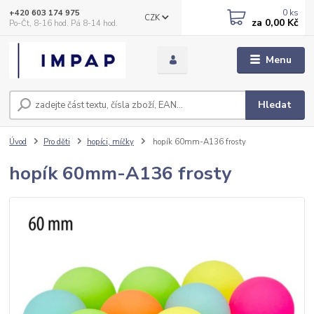
0
ks
+420 603 174 975
CZK
za
0,00 Kč
Po-Čt, 8-16 hod. Pá 8-14 hod.
Menu
Hledat
Úvod
Pro děti
hopíci, míčky
hopík 60mm-A136 frosty
hopík 60mm-A136 frosty