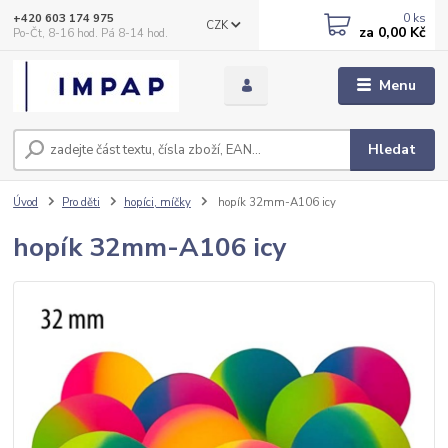
0
ks
+420 603 174 975
CZK
za
0,00 Kč
Po-Čt, 8-16 hod. Pá 8-14 hod.
Menu
Hledat
Úvod
Pro děti
hopíci, míčky
hopík 32mm-A106 icy
hopík 32mm-A106 icy