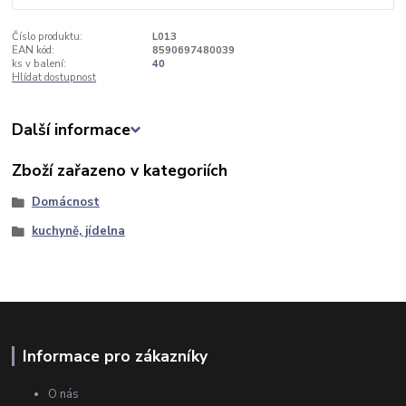
Číslo produktu:
L013
EAN kód:
8590697480039
ks v balení:
40
Hlídat dostupnost
Další informace
Zboží zařazeno v kategoriích
Domácnost
kuchyně, jídelna
Informace pro zákazníky
O nás