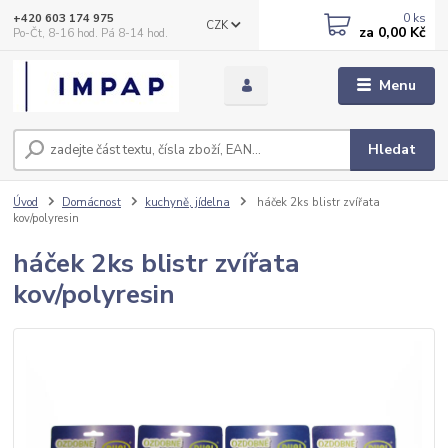
0
ks
+420 603 174 975
CZK
za
0,00 Kč
Po-Čt, 8-16 hod. Pá 8-14 hod.
Menu
Hledat
Úvod
Domácnost
kuchyně, jídelna
háček 2ks blistr zvířata
kov/polyresin
háček 2ks blistr zvířata
kov/polyresin