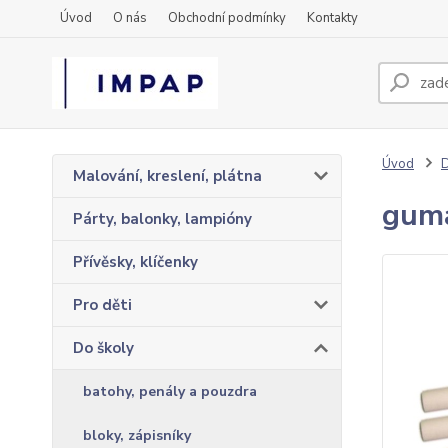
Úvod
O nás
Obchodní podmínky
Kontakty
Úvod
D
Malování, kreslení, plátna
guma
Párty, balonky, lampióny
Přívěsky, klíčenky
Pro děti
Do školy
batohy, penály a pouzdra
bloky, zápisníky