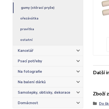
gumy (stěrací pryže)
ořezávátka
pravítka
ostatní
Kancelář
Psací potřeby
Na fotografie
Další 
Na balení dárků
Samolepky, obtisky, dekorace
Zboží 
Domácnost
Do šk