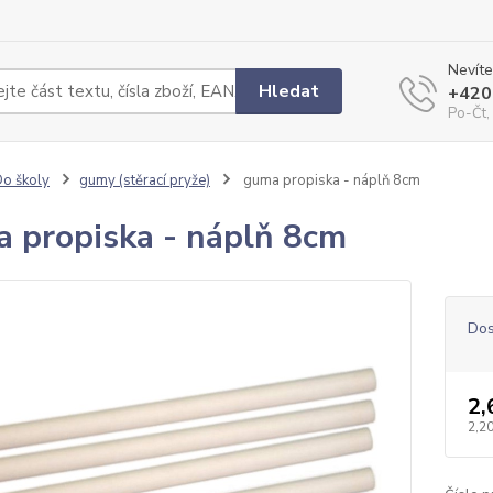
Nevíte
Hledat
+420
Po-Čt,
o školy
gumy (stěrací pryže)
guma propiska - náplň 8cm
 propiska - náplň 8cm
Dos
2,
2,20