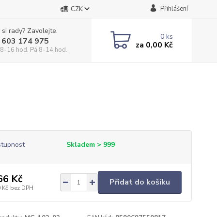
Přihlášení
CZK
 si rady? Zavolejte.
0
ks
 603 174 975
za
0,00 Kč
 8-16 hod. Pá 8-14 hod.
tupnost
Skladem > 999
66 Kč
Přidat do košíku
 Kč
bez DPH