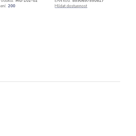
roduktu:
MG-102-02
EAN kód:
8590697550817
ení:
200
Hlídat dostupnost