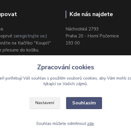
upovat
Kde nás najdete
se.
Náchodská 2793
 poprvé
zaregistrujte se
.)
Praha 20 - Horní Počernice
ikněte na tlačítko "Koupit"
193 00
e přesune do košíku.
ůsob dodání/platby.
e objednávku.
Zpracování cookies
eři potřebují Váš
souhlas
s použitím souborů cookies, aby Vám mohli z
týkající se Vašich zájmů.
Upravit sběr cookies.
Souhlasím
Nastavení
Souhlas můžete odmítnout
zde
.