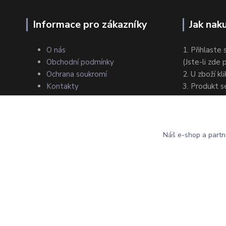
Informace pro zákazníky
Jak nak
O nás
1. Přihlaste 
Obchodní podmínky
(Jste-li zde
Ochrana soukromí
2. U zboží kl
Kontakty
3. Produkt s
4. Zvolte zp
5. Dokončet
Náš e-shop a partn
©2021 IMPAP, s.r.o.