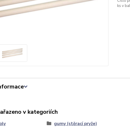
Číslo p
ks v bal
informace
zařazeno v kategoriích
oly
gumy (stěrací pryže)