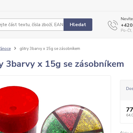
Nevíte
Hledat
+420
Po-Čt,
Vánoce
glitry 3barvy x 15g se zásobníkem
ry 3barvy x 15g se zásobníkem
Dos
77
64,