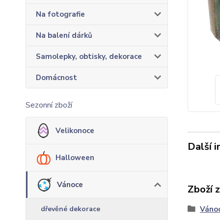
Na fotografie
Na balení dárků
Samolepky, obtisky, dekorace
Domácnost
Sezonní zboží
Velikonoce
Další 
Halloween
Vánoce
Zboží 
dřevěné dekorace
Váno