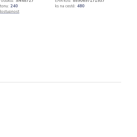
roduktu:
SN48727
EAN kód:
8590697171937
rtonu:
240
ks na cestě:
480
 dostupnost