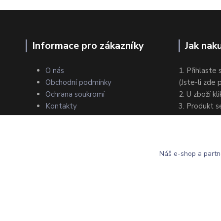
Informace pro zákazníky
Jak nak
O nás
1. Přihlaste 
Obchodní podmínky
(Jste-li zde
Ochrana soukromí
2. U zboží kl
Kontakty
3. Produkt s
4. Zvolte zp
5. Dokončet
Náš e-shop a partn