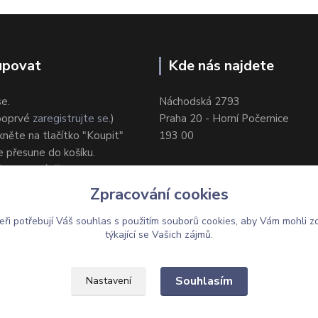
upovat
Kde nás najdete
se.
Náchodská 2793
 poprvé
zaregistrujte se
.)
Praha 20 - Horní Počernice
ikněte na tlačítko "Koupit"
193 00
e přesune do košíku.
ůsob dodání/platby.
e objednávku.
Zpracování cookies
eři potřebují Váš
souhlas
s použitím souborů cookies, aby Vám mohli z
týkající se Vašich zájmů.
Upravit sběr cookies.
Souhlasím
Nastavení