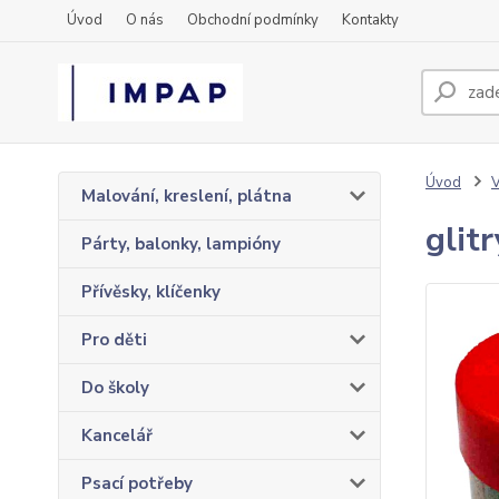
Úvod
O nás
Obchodní podmínky
Kontakty
Úvod
Malování, kreslení, plátna
glit
Párty, balonky, lampióny
Přívěsky, klíčenky
Pro děti
Do školy
Kancelář
Psací potřeby