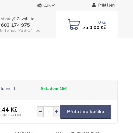
Přihlášení
CZK
 si rady? Zavolejte.
0
ks
 603 174 975
za
0,00 Kč
 8-16 hod. Pá 8-14 hod.
tupnost
Skladem 166
,44 Kč
Přidat do košíku
00 Kč
bez DPH