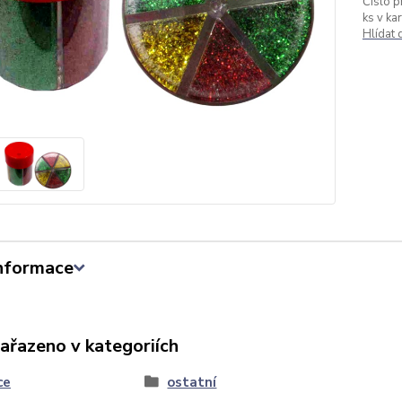
Číslo p
ks v ka
Hlídat
informace
zařazeno v kategoriích
ce
ostatní