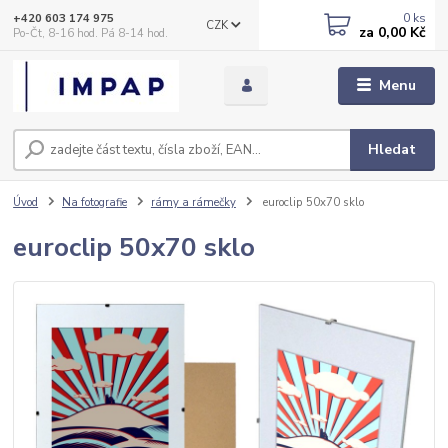
0
ks
+420 603 174 975
CZK
za
0,00 Kč
Po-Čt, 8-16 hod. Pá 8-14 hod.
Menu
Hledat
Úvod
Na fotografie
rámy a rámečky
euroclip 50x70 sklo
euroclip 50x70 sklo