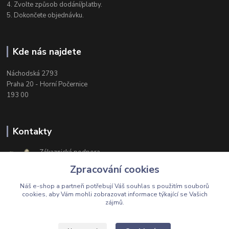
4. Zvolte způsob dodání/platby.
5. Dokončete objednávku.
Kde nás najdete
Náchodská 2793
Praha 20 - Horní Počernice
193 00
Kontakty
Zákaznická podpora
+420 603 174 975
Zpracování cookies
Po-Čt, 8-16 hod. Pá 8-14 hod.
Náš e-shop a partneři potřebují Váš
souhlas
s použitím souborů
cookies, aby Vám mohli zobrazovat informace týkající se Vašich
zájmů.