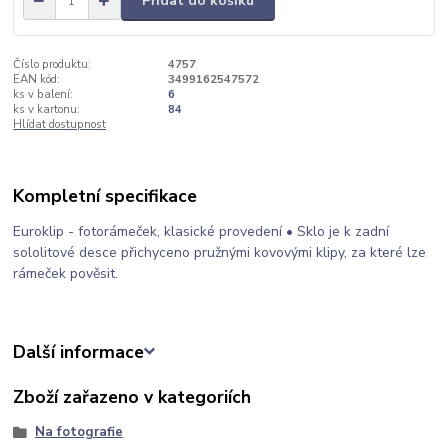
Přidat do košíku
Číslo produktu:
4757
EAN kód:
3499162547572
ks v balení:
6
ks v kartonu:
84
Hlídat dostupnost
Kompletní specifikace
Euroklip - fotorámeček, klasické provedení • Sklo je k zadní
sololitové desce přichyceno pružnými kovovými klipy, za které lze
rámeček pověsit.
Další informace
Zboží zařazeno v kategoriích
Na fotografie