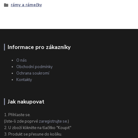
rámy a rámečky
Informace pro zákazníky
O nás
Obchodní podmínky
Ochrana soukromí
Kontakty
Jak nakupovat
1. Přihlaste se.
(Jste-li zde poprvé
zaregistrujte se
.)
2. U zboží klikněte na tlačítko "Koupit"
3. Produkt se přesune do košíku.