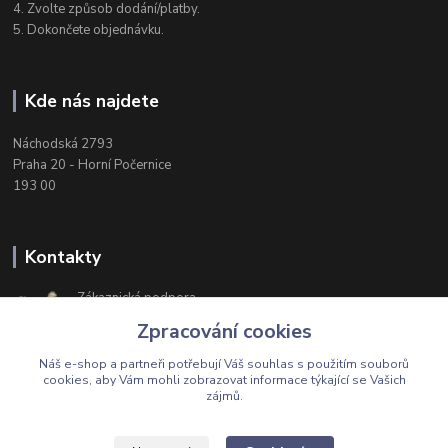
4. Zvolte způsob dodání/platby.
5. Dokončete objednávku.
Kde nás najdete
Náchodská 2793
Praha 20 - Horní Počernice
193 00
Kontakty
Zákaznická podpora
+420 603 174 975
Zpracování cookies
Po-Čt, 8-16 hod. Pá 8-14 hod.
Náš e-shop a partneři potřebují Váš
souhlas
s použitím souborů
cookies, aby Vám mohli zobrazovat informace týkající se Vašich
zájmů.