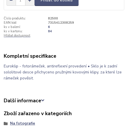
Přidat do košíku
Číslo produktu:
82500
EAN kód:
7315412308259
ks v balení:
6
ks v kartonu:
84
Hlídat dostupnost
Kompletní specifikace
Euroklip - fotorámeček, antireflexní provedení • Sklo je k zadní
sololitové desce přichyceno pružnými kovovými klipy, za které lze
rámeček pověsit.
Další informace
Zboží zařazeno v kategoriích
Na fotografie