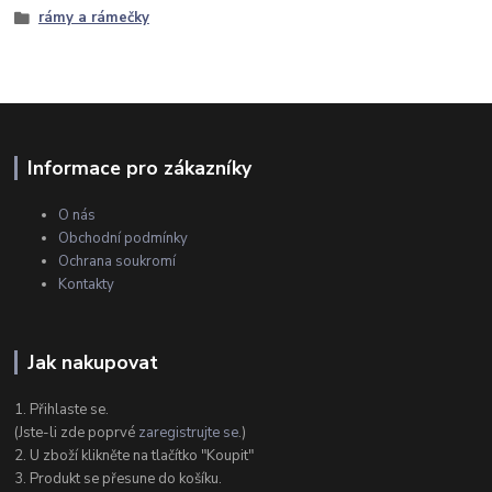
rámy a rámečky
Informace pro zákazníky
O nás
Obchodní podmínky
Ochrana soukromí
Kontakty
Jak nakupovat
1. Přihlaste se.
(Jste-li zde poprvé
zaregistrujte se
.)
2. U zboží klikněte na tlačítko "Koupit"
3. Produkt se přesune do košíku.