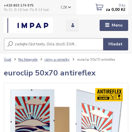
0
ks
+420 603 174 975
CZK
za
0,00 Kč
Po-Čt, 8-16 hod. Pá 8-14 hod.
Menu
Hledat
Úvod
Na fotografie
rámy a rámečky
euroclip 50x70 antireflex
euroclip 50x70 antireflex