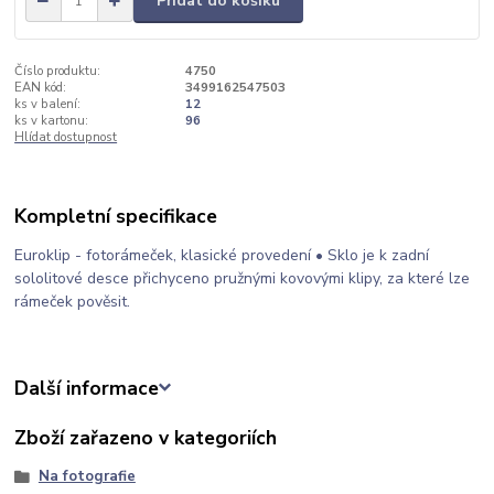
Přidat do košíku
Číslo produktu:
4750
EAN kód:
3499162547503
ks v balení:
12
ks v kartonu:
96
Hlídat dostupnost
Kompletní specifikace
Euroklip - fotorámeček, klasické provedení • Sklo je k zadní
sololitové desce přichyceno pružnými kovovými klipy, za které lze
rámeček pověsit.
Další informace
Zboží zařazeno v kategoriích
Na fotografie