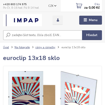
0
ks
+420 603 174 975
CZK
za
0,00 Kč
Po-Čt, 8-16 hod. Pá 8-14 hod.
Menu
Hledat
Úvod
Na fotografie
rámy a rámečky
euroclip 13x18 sklo
euroclip 13x18 sklo