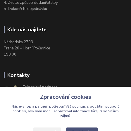
4. Zvolte způsob dodání/platby.
5. Dokončete objednávku.
Kde nás najdete
Náchodská 2793
Praha 20 - Horní Počernice
193 00
Kontakty
Zákaznická podpora
+420 603 174 975
Zpracování cookies
Po-Čt, 8-16 hod. Pá 8-14 hod.
Náš e-shop a partneři potřebují Váš
souhlas
s použitím souborů
cookies, aby Vám mohli zobrazovat informace týkající se Vašich
zájmů.