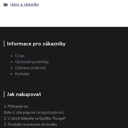
rámy a rámečky
Informace pro zákazníky
O nás
Obchodní podmínky
Ochrana soukromí
Kontakty
Jak nakupovat
1. Přihlaste se.
(Jste-li zde poprvé
zaregistrujte se
.)
2. U zboží klikněte na tlačítko "Koupit"
3. Produkt se přesune do košíku.