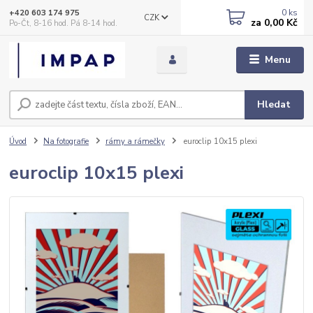
0
ks
+420 603 174 975
CZK
za
0,00 Kč
Po-Čt, 8-16 hod. Pá 8-14 hod.
Menu
Hledat
Úvod
Na fotografie
rámy a rámečky
euroclip 10x15 plexi
euroclip 10x15 plexi