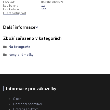
EAN kód:
8590697020570
ks v balení:
12
ks v kartonu:
120
Hlídat dostupnost
Další informace
Zboží zařazeno v kategoriích
Na fotografie
rámy a rámečky
Informace pro zákazníky
O nás
Obchodní podmínky
Ochrana soukromí