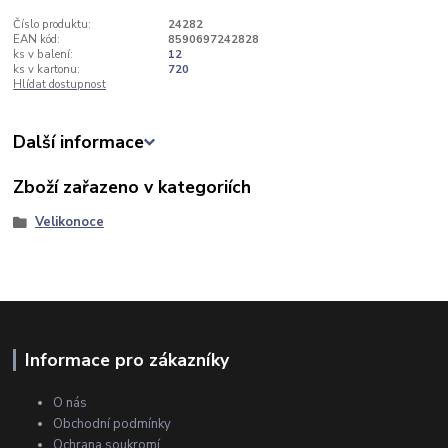
Číslo produktu:
24282
EAN kód:
8590697242828
ks v balení:
12
ks v kartonu:
720
Hlídat dostupnost
Další informace
Zboží zařazeno v kategoriích
Velikonoce
Informace pro zákazníky
O nás
Obchodní podmínky
Ochrana soukromí