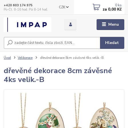
0
ks
+420 603 174 975
CZK
za
0,00 Kč
Po-Čt, 8-16 hod. Pá 8-14 hod.
Menu
Hledat
Úvod
Velikonoce
dřevěné dekorace 8cm závěsné 4ks velik.-B
dřevěné dekorace 8cm závěsné
4ks velik.-B