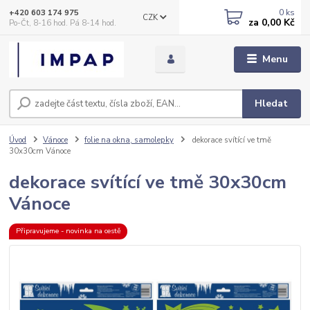
0
ks
+420 603 174 975
CZK
za
0,00 Kč
Po-Čt, 8-16 hod. Pá 8-14 hod.
Menu
Hledat
Úvod
Vánoce
folie na okna, samolepky
dekorace svítící ve tmě
30x30cm Vánoce
dekorace svítící ve tmě 30x30cm
Vánoce
Připravujeme - novinka na cestě