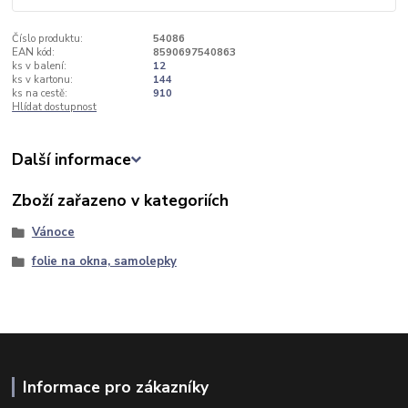
Číslo produktu:
54086
EAN kód:
8590697540863
ks v balení:
12
ks v kartonu:
144
ks na cestě:
910
Hlídat dostupnost
Další informace
Zboží zařazeno v kategoriích
Vánoce
folie na okna, samolepky
Informace pro zákazníky