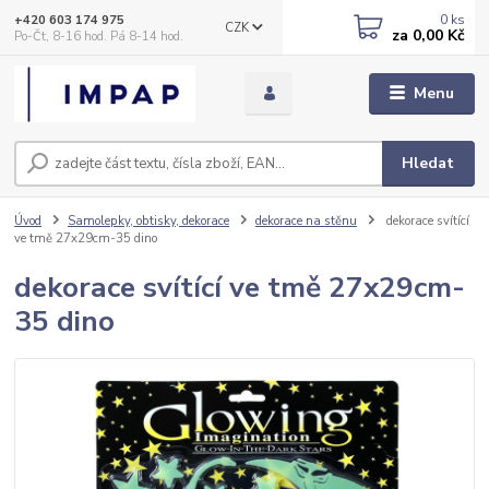
0
ks
+420 603 174 975
CZK
za
0,00 Kč
Po-Čt, 8-16 hod. Pá 8-14 hod.
Menu
Hledat
Úvod
Samolepky, obtisky, dekorace
dekorace na stěnu
dekorace svítící
ve tmě 27x29cm-35 dino
dekorace svítící ve tmě 27x29cm-
35 dino