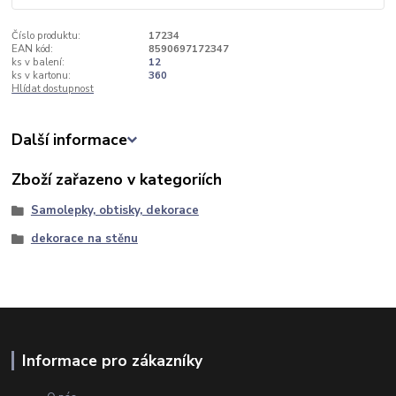
Číslo produktu:
17234
EAN kód:
8590697172347
ks v balení:
12
ks v kartonu:
360
Hlídat dostupnost
Další informace
Zboží zařazeno v kategoriích
Samolepky, obtisky, dekorace
dekorace na stěnu
Informace pro zákazníky