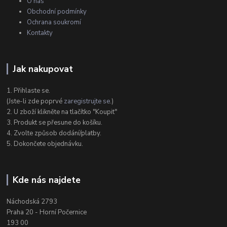
O nás
Obchodní podmínky
Ochrana soukromí
Kontakty
Jak nakupovat
1. Přihlaste se.
(Jste-li zde poprvé
zaregistrujte se
.)
2. U zboží klikněte na tlačítko "Koupit"
3. Produkt se přesune do košíku.
4. Zvolte způsob dodání/platby.
5. Dokončete objednávku.
Kde nás najdete
Náchodská 2793
Praha 20 - Horní Počernice
193 00