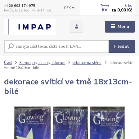
0
ks
+420 603 174 975
CZK
za
0,00 Kč
Po-Čt, 8-16 hod. Pá 8-14 hod.
Menu
Hledat
Úvod
Samolepky, obtisky, dekorace
dekorace na stěnu
dekorace svítící
ve tmě 18x13cm-bílé
dekorace svítící ve tmě 18x13cm-
bílé