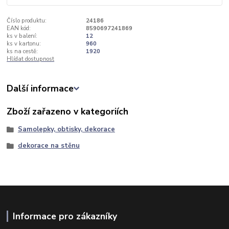
Číslo produktu:
24186
EAN kód:
8590697241869
ks v balení:
12
ks v kartonu:
960
ks na cestě:
1920
Hlídat dostupnost
Další informace
Zboží zařazeno v kategoriích
Samolepky, obtisky, dekorace
dekorace na stěnu
Informace pro zákazníky