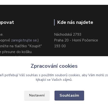
upovat
Kde nás najdete
se.
Náchodská 2793
 poprvé
zaregistrujte se
.)
Praha 20 - Horní Počernice
ikněte na tlačítko "Koupit"
193 00
e přesune do košíku.
ůsob dodání/platby.
e objednávku.
Zpracování cookies
eři potřebují Váš
souhlas
s použitím souborů cookies, aby Vám mohli z
týkající se Vašich zájmů.
Upravit sběr cookies.
Souhlasím
Nastavení