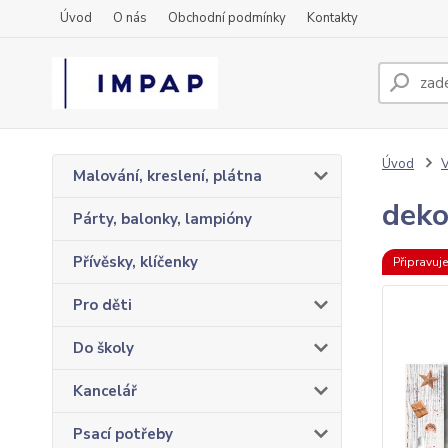
Úvod
O nás
Obchodní podmínky
Kontakty
Úvod
Malování, kreslení, plátna
deko
Párty, balonky, lampióny
Přívěsky, klíčenky
Připravuj
Pro děti
Do školy
Kancelář
Psací potřeby