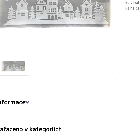
ks v bal
ks na c
informace
zařazeno v kategoriích