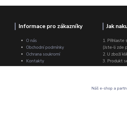
Informace pro zákazníky
Jak nak
O nás
1. Přihlaste 
Obchodní podmínky
(Jste-li zde
Ochrana soukromí
2. U zboží kl
Kontakty
3. Produkt s
4. Zvolte zp
5. Dokončet
Náš e-shop a partn