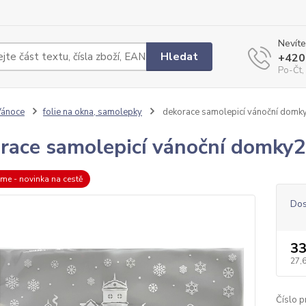
Nevíte
Hledat
+420
Po-Čt,
Vánoce
folie na okna, samolepky
dekorace samolepicí vánoční dom
race samolepicí vánoční domk
eme - novinka na cestě
Dos
33
27,
Číslo p