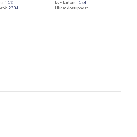
ení:
12
ks v kartonu:
144
estě:
2304
Hlídat dostupnost