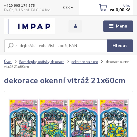
0
ks
+420 603 174 975
CZK
za
0,00 Kč
Po-Čt, 8-16 hod. Pá 8-14 hod.
Menu
Hledat
Úvod
Samolepky, obtisky, dekorace
dekorace na okno
dekorace okenní
vitráž 21x60cm
dekorace okenní vitráž 21x60cm