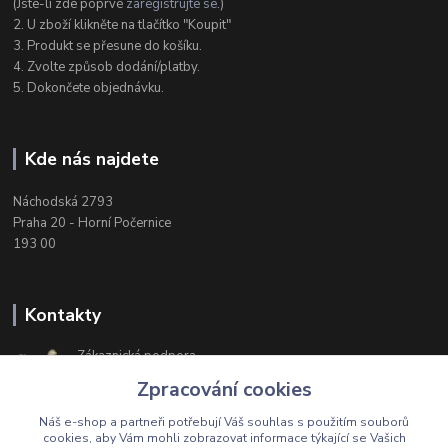
(Jste-li zde poprvé
zaregistrujte se
.)
2. U zboží klikněte na tlačítko "Koupit"
3. Produkt se přesune do košíku.
4. Zvolte způsob dodání/platby.
5. Dokončete objednávku.
Kde nás najdete
Náchodská 2793
Praha 20 - Horní Počernice
193 00
Kontakty
Zákaznická podpora
+420 603 174 975
Zpracování cookies
Po-Čt, 8-16 hod. Pá 8-14 hod.
Náš e-shop a partneři potřebují Váš
souhlas
s použitím souborů
cookies, aby Vám mohli zobrazovat informace týkající se Vašich