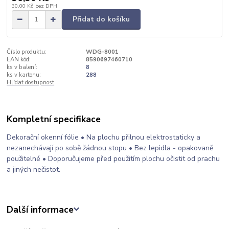
30,00 Kč
bez DPH
Přidat do košíku
Číslo produktu:
WDG-8001
EAN kód:
8590697460710
ks v balení:
8
ks v kartonu:
288
Hlídat dostupnost
Kompletní specifikace
Dekorační okenní fólie • Na plochu přilnou elektrostaticky a
nezanechávají po sobě žádnou stopu • Bez lepidla - opakovaně
použitelné • Doporučujeme před použitím plochu očistit od prachu
a jiných nečistot.
Další informace