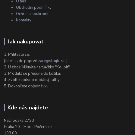
O nás
Obchodní podmínky
Ochrana soukromí
Kontakty
Jak nakupovat
1. Přihlaste se.
(Jste-li zde poprvé
zaregistrujte se
.)
2. U zboží klikněte na tlačítko "Koupit"
3. Produkt se přesune do košíku.
4. Zvolte způsob dodání/platby.
5. Dokončete objednávku.
Kde nás najdete
Náchodská 2793
Praha 20 - Horní Počernice
193 00