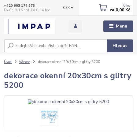
0
ks
+420 603 174 975
CZK
za
0,00 Kč
Po-Čt, 8-16 hod. Pá 8-14 hod.
Menu
Hledat
Úvod
Vánoce
dekorace okenní 20x30cm s glitry 5200
dekorace okenní 20x30cm s glitry
5200