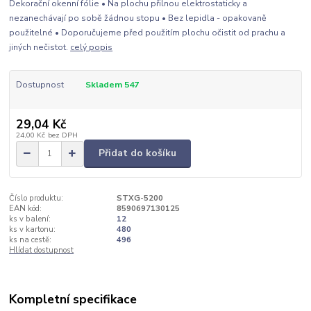
Dekorační okenní fólie • Na plochu přilnou elektrostaticky a
nezanechávají po sobě žádnou stopu • Bez lepidla - opakovaně
použitelné • Doporučujeme před použitím plochu očistit od prachu a
jiných nečistot.
celý popis
Dostupnost
Skladem 547
29,04 Kč
24,00 Kč
bez DPH
Přidat do košíku
Číslo produktu:
STXG-5200
EAN kód:
8590697130125
ks v balení:
12
ks v kartonu:
480
ks na cestě:
496
Hlídat dostupnost
Kompletní specifikace