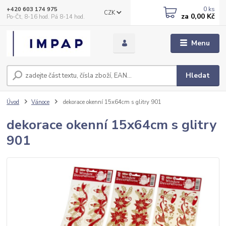
0
ks
+420 603 174 975
CZK
za
0,00 Kč
Po-Čt, 8-16 hod. Pá 8-14 hod.
Menu
Hledat
Úvod
Vánoce
dekorace okenní 15x64cm s glitry 901
dekorace okenní 15x64cm s glitry
901