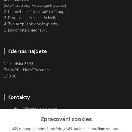
(Jste-li zde poprvé
zaregistrujte se
.)
2. U zboží klikněte na tlačítko "Koupit"
3. Produkt se přesune do košíku.
4. Zvolte způsob dodání/platby.
5. Dokončete objednávku.
Kde nás najdete
Náchodská 2793
Praha 20 - Horní Počernice
193 00
Kontakty
Zákaznická podpora
+420 603 174 975
Zpracování cookies
Po-Čt, 8-16 hod. Pá 8-14 hod.
Náš e-shop a partneři potřebují Váš
souhlas
s použitím souborů