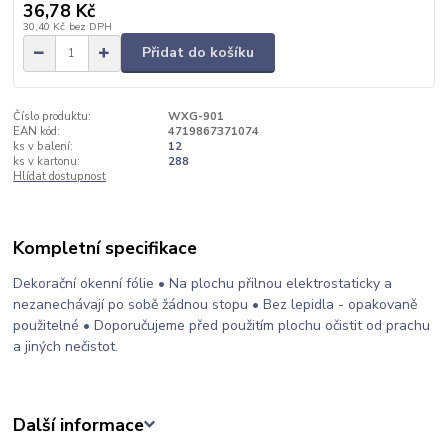
36,78 Kč
30,40 Kč
bez DPH
Přidat do košíku
Číslo produktu:
WXG-901
EAN kód:
4719867371074
ks v balení:
12
ks v kartonu:
288
Hlídat dostupnost
Kompletní specifikace
Dekorační okenní fólie • Na plochu přilnou elektrostaticky a
nezanechávají po sobě žádnou stopu • Bez lepidla - opakovaně
použitelné • Doporučujeme před použitím plochu očistit od prachu
a jiných nečistot.
Další informace