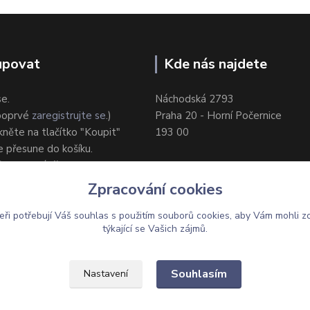
upovat
Kde nás najdete
se.
Náchodská 2793
 poprvé
zaregistrujte se
.)
Praha 20 - Horní Počernice
ikněte na tlačítko "Koupit"
193 00
e přesune do košíku.
ůsob dodání/platby.
e objednávku.
Zpracování cookies
eři potřebují Váš
souhlas
s použitím souborů cookies, aby Vám mohli z
týkající se Vašich zájmů.
Upravit sběr cookies.
Souhlasím
Nastavení