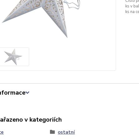
Číslo p
ks v bal
ks na c
informace
zařazeno v kategoriích
ce
ostatní