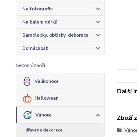
Na fotografie
Na balení dárků
Samolepky, obtisky, dekorace
Domácnost
Sezonní zboží
Velikonoce
Další 
Halloween
Vánoce
Zboží 
dřevěné dekorace
Váno