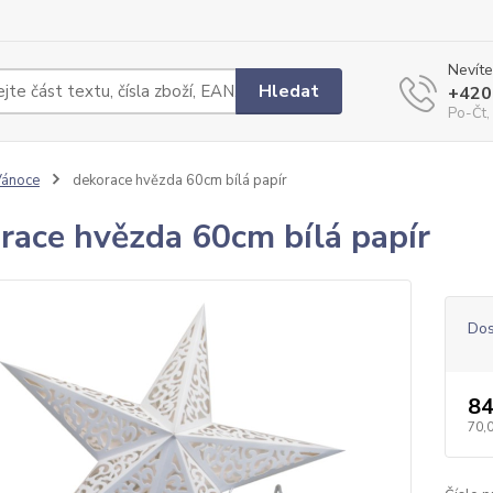
Nevíte
Hledat
+420
Po-Čt,
Vánoce
dekorace hvězda 60cm bílá papír
race hvězda 60cm bílá papír
Dos
84
70,