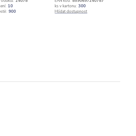
roduktu:
24078
EAN kód:
8590697240787
ení:
10
ks v kartonu:
300
estě:
900
Hlídat dostupnost