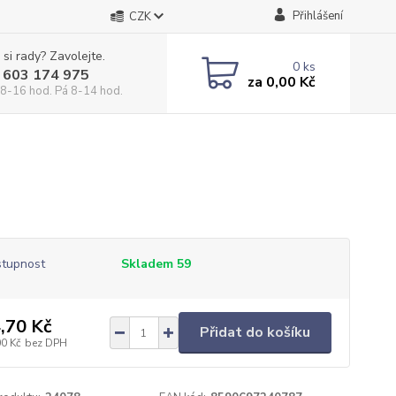
Přihlášení
CZK
 si rady? Zavolejte.
0
ks
 603 174 975
za
0,00 Kč
 8-16 hod. Pá 8-14 hod.
tupnost
Skladem 59
,70 Kč
Přidat do košíku
00 Kč
bez DPH