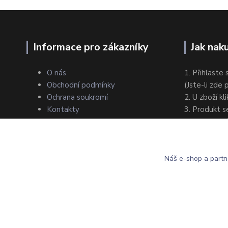
Informace pro zákazníky
Jak nak
O nás
1. Přihlaste 
Obchodní podmínky
(Jste-li zde
Ochrana soukromí
2. U zboží kl
Kontakty
3. Produkt s
4. Zvolte zp
5. Dokončet
Náš e-shop a partn