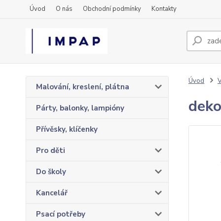
Úvod
O nás
Obchodní podmínky
Kontakty
Úvod
Malování, kreslení, plátna
deko
Párty, balonky, lampióny
Přívěsky, klíčenky
Pro děti
Do školy
Kancelář
Psací potřeby