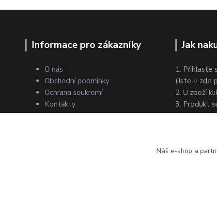
Informace pro zákazníky
Jak nak
O nás
1. Přihlaste 
Obchodní podmínky
(Jste-li zde
Ochrana soukromí
2. U zboží kl
Kontakty
3. Produkt s
4. Zvolte zp
5. Dokončet
Náš e-shop a partn