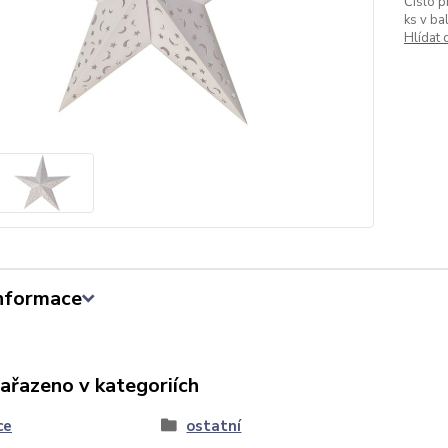
Číslo p
ks v bal
Hlídat
informace
zařazeno v kategoriích
ce
ostatní