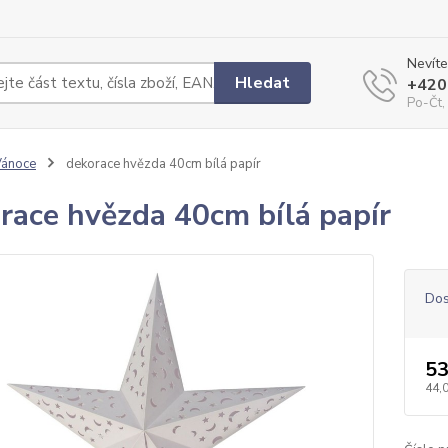
Nevíte
Hledat
+420
Po-Čt,
Vánoce
dekorace hvězda 40cm bílá papír
race hvězda 40cm bílá papír
Dos
53
44,