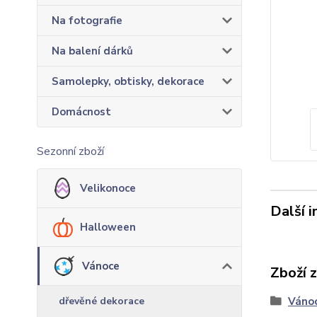
Na fotografie
Na balení dárků
Samolepky, obtisky, dekorace
Domácnost
Sezonní zboží
Velikonoce
Další 
Halloween
Vánoce
Zboží 
dřevěné dekorace
Váno