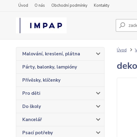
Úvod
O nás
Obchodní podmínky
Kontakty
Úvod
Malování, kreslení, plátna
deko
Párty, balonky, lampióny
Přívěsky, klíčenky
Pro děti
Do školy
Kancelář
Psací potřeby