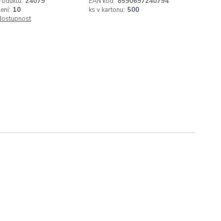
roduktu:
24079
EAN kód:
8590697240794
ení:
10
ks v kartonu:
500
 dostupnost