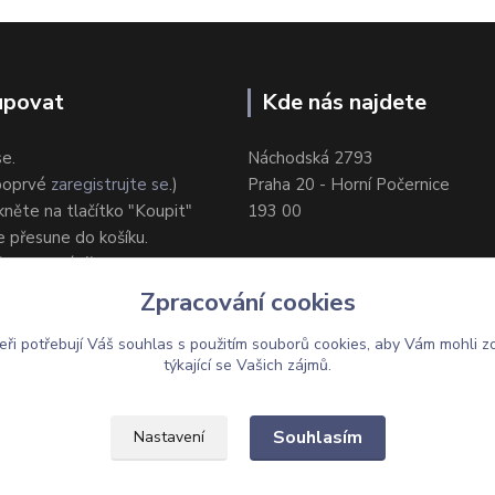
upovat
Kde nás najdete
se.
Náchodská 2793
 poprvé
zaregistrujte se
.)
Praha 20 - Horní Počernice
ikněte na tlačítko "Koupit"
193 00
e přesune do košíku.
ůsob dodání/platby.
e objednávku.
Zpracování cookies
eři potřebují Váš
souhlas
s použitím souborů cookies, aby Vám mohli z
týkající se Vašich zájmů.
Upravit sběr cookies.
Souhlasím
Nastavení