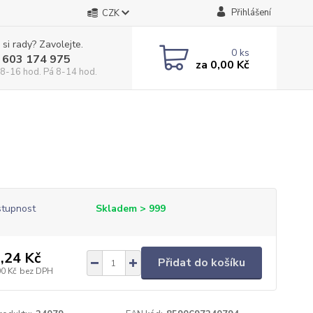
Přihlášení
CZK
 si rady? Zavolejte.
0
ks
 603 174 975
za
0,00 Kč
 8-16 hod. Pá 8-14 hod.
tupnost
Skladem > 999
,24 Kč
Přidat do košíku
00 Kč
bez DPH