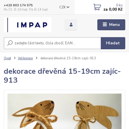
0
ks
+420 603 174 975
CZK
za
0,00 Kč
Po-Čt, 8-16 hod. Pá 8-14 hod.
Menu
Hledat
Úvod
Velikonoce
dekorace dřevěná 15-19cm zajíc-913
dekorace dřevěná 15-19cm zajíc-
913