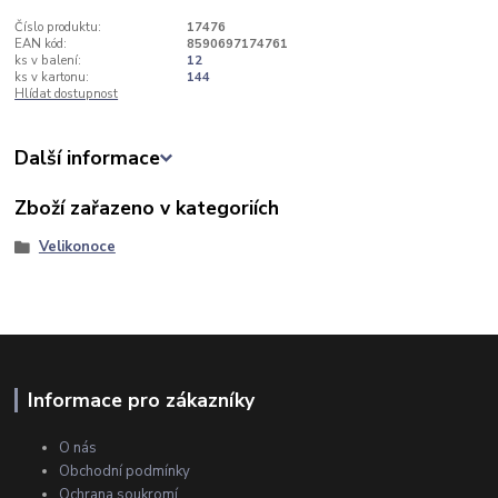
Číslo produktu:
17476
EAN kód:
8590697174761
ks v balení:
12
ks v kartonu:
144
Hlídat dostupnost
Další informace
Zboží zařazeno v kategoriích
Velikonoce
Informace pro zákazníky
O nás
Obchodní podmínky
Ochrana soukromí