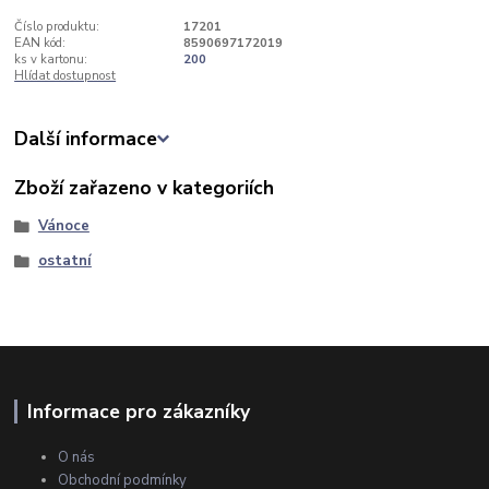
Číslo produktu:
17201
EAN kód:
8590697172019
ks v kartonu:
200
Hlídat dostupnost
Další informace
Zboží zařazeno v kategoriích
Vánoce
ostatní
Informace pro zákazníky
O nás
Obchodní podmínky