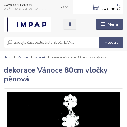
0
ks
+420 603 174 975
CZK
za
0,00 Kč
Po-Čt, 8-16 hod. Pá 8-14 hod.
Menu
Hledat
Úvod
Vánoce
ostatní
dekorace Vánoce 80cm vločky pěnová
dekorace Vánoce 80cm vločky
pěnová