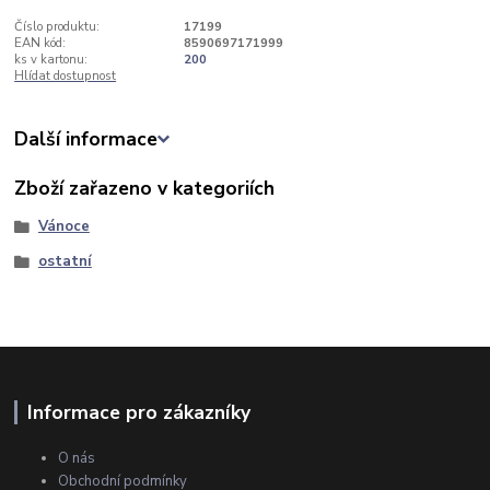
Číslo produktu:
17199
EAN kód:
8590697171999
ks v kartonu:
200
Hlídat dostupnost
Další informace
Zboží zařazeno v kategoriích
Vánoce
ostatní
Informace pro zákazníky
O nás
Obchodní podmínky