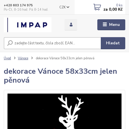
0
ks
+420 603 174 975
CZK
za
0,00 Kč
Po-Čt, 8-16 hod. Pá 8-14 hod.
Menu
Hledat
Úvod
Vánoce
dekorace Vánoce 58x33cm jelen pěnová
dekorace Vánoce 58x33cm jelen
pěnová