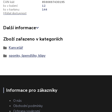
EAN kód:
8590697430195
ks v balení:
12
ks v kartonu:
144
Hlídat dostupnost
Další informace
Zboží zařazeno v kategoriích
Kancelář
sponky, špendlíky, klipy
Informace pro zákazníky
O nás
Obchodní podmínky
Ochrana soukromí