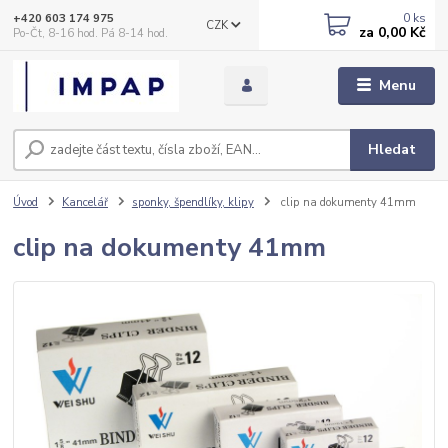
0
ks
+420 603 174 975
CZK
za
0,00 Kč
Po-Čt, 8-16 hod. Pá 8-14 hod.
Menu
Hledat
Úvod
Kancelář
sponky, špendlíky, klipy
clip na dokumenty 41mm
clip na dokumenty 41mm