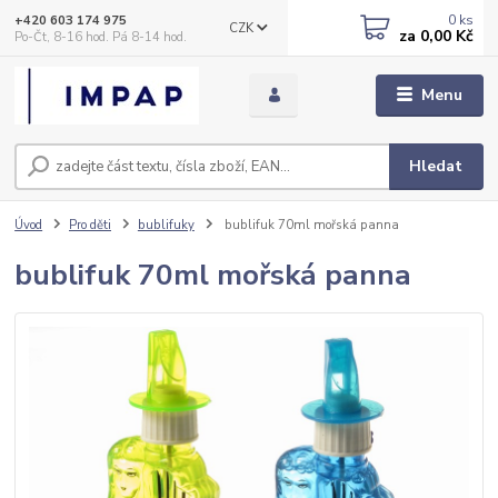
0
ks
+420 603 174 975
CZK
za
0,00 Kč
Po-Čt, 8-16 hod. Pá 8-14 hod.
Menu
Hledat
Úvod
Pro děti
bublifuky
bublifuk 70ml mořská panna
bublifuk 70ml mořská panna