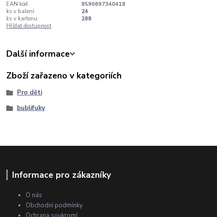
EAN kód:
8590697340418
ks v balení:
24
ks v kartonu:
288
Hlídat dostupnost
Další informace
Zboží zařazeno v kategoriích
Pro děti
bublifuky
Informace pro zákazníky
O nás
Obchodní podmínky
Ochrana soukromí