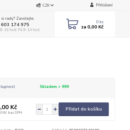
Přihlášení
CZK
 si rady? Zavolejte.
0
ks
 603 174 975
za
0,00 Kč
 8-16 hod. Pá 8-14 hod.
tupnost
Skladem > 999
,00 Kč
Přidat do košíku
40 Kč
bez DPH