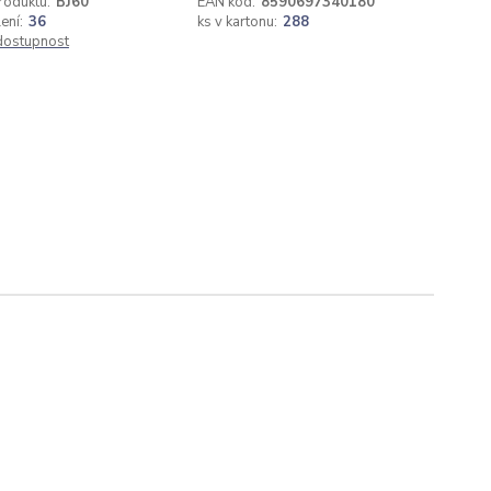
roduktu:
BJ60
EAN kód:
8590697340180
ení:
36
ks v kartonu:
288
 dostupnost