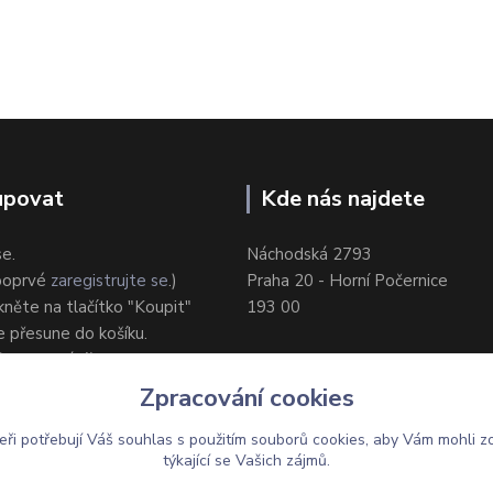
upovat
Kde nás najdete
se.
Náchodská 2793
 poprvé
zaregistrujte se
.)
Praha 20 - Horní Počernice
ikněte na tlačítko "Koupit"
193 00
e přesune do košíku.
ůsob dodání/platby.
e objednávku.
Zpracování cookies
eři potřebují Váš
souhlas
s použitím souborů cookies, aby Vám mohli z
týkající se Vašich zájmů.