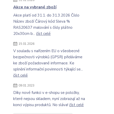
31.01.2026
Akce na vybrané zboží
Akce platí od 31.1. do 31.3.2026 Číslo
Název zboží Čárový kód Sleva %
RAS20637 malování s čísly plátno
20x30cm b...
číst celé
15.01.2026
V souladu s nařízením EU o všeobecné
bezpečnosti výrobků (GPSR) přidáváme
ke zboží požadované informace. Ke
splnění informační povinnosti týkající se...
číst celé
09.01.2023
Díky nové funkci v e-shopu se položky,
které nejsou skladem, nyní zobrazují až na
konci výpisu produktů. No sláva!
číst celé