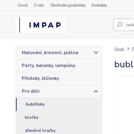
Úvod
O nás
Obchodní podmínky
Kontakty
Úvod
P
Malování, kreslení, plátna
bubl
Párty, balonky, lampióny
Přívěsky, klíčenky
Pro děti
bublifuky
bločky
dřevěné hračky