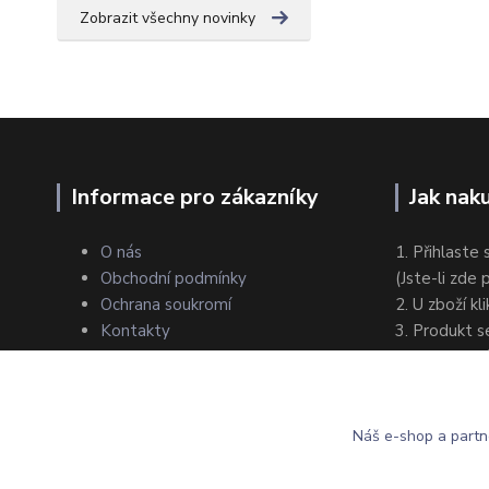
Zobrazit všechny novinky
Informace pro zákazníky
Jak nak
O nás
1. Přihlaste 
Obchodní podmínky
(Jste-li zde
Ochrana soukromí
2. U zboží kl
Kontakty
3. Produkt s
4. Zvolte zp
5. Dokončet
Náš e-shop a partn