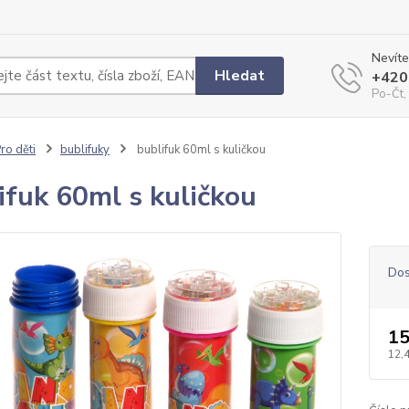
Nevíte
Hledat
+420
Po-Čt,
ro děti
bublifuky
bublifuk 60ml s kuličkou
ifuk 60ml s kuličkou
Dos
15
12,