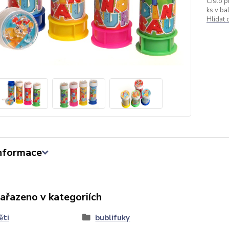
Číslo p
ks v bal
Hlídat
informace
zařazeno v kategoriích
ěti
bublifuky