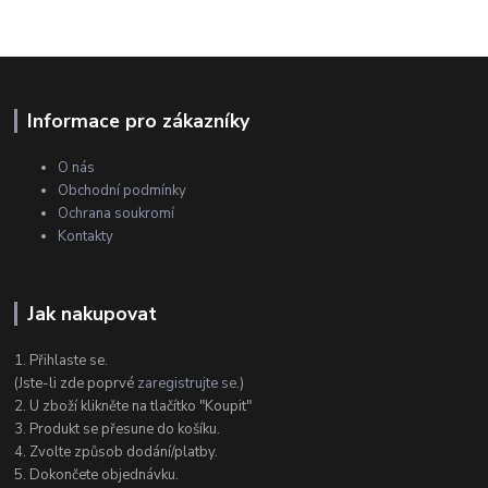
Informace pro zákazníky
O nás
Obchodní podmínky
Ochrana soukromí
Kontakty
Jak nakupovat
1. Přihlaste se.
(Jste-li zde poprvé
zaregistrujte se
.)
2. U zboží klikněte na tlačítko "Koupit"
3. Produkt se přesune do košíku.
4. Zvolte způsob dodání/platby.
5. Dokončete objednávku.