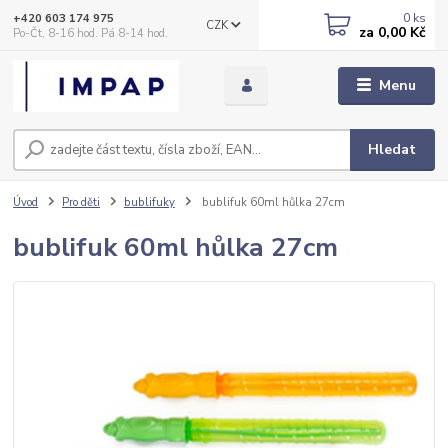
0
ks
+420 603 174 975
CZK
za
0,00 Kč
Po-Čt, 8-16 hod. Pá 8-14 hod.
Menu
Hledat
Úvod
Pro děti
bublifuky
bublifuk 60ml hůlka 27cm
bublifuk 60ml hůlka 27cm