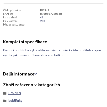
Číslo produktu:
BJ27-2
EAN kód:
8590697210148
ks v balení:
48
ks v kartonu:
288
Hlídat dostupnost
Kompletní specifikace
Pomocí bublifuku vykouzlíte úsměv na tváři každému dítěti stejně
rychle jako mávnutí kouzelnickou hůlkou.
Další informace
Zboží zařazeno v kategoriích
Pro děti
bublifuky