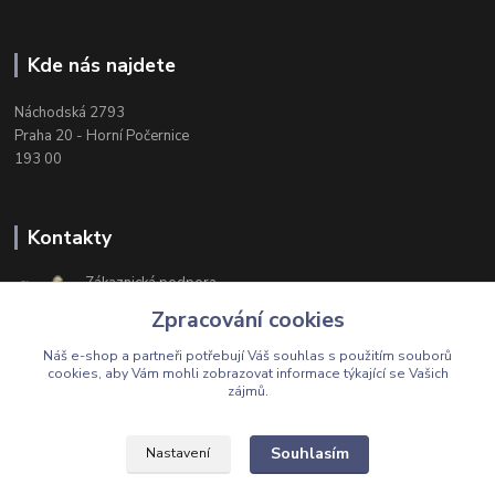
Kde nás najdete
Náchodská 2793
Praha 20 - Horní Počernice
193 00
Kontakty
Zákaznická podpora
+420 603 174 975
Zpracování cookies
Po-Čt, 8-16 hod. Pá 8-14 hod.
Náš e-shop a partneři potřebují Váš
souhlas
s použitím souborů
cookies, aby Vám mohli zobrazovat informace týkající se Vašich
zájmů.
Upravit sběr cookies.
Souhlasím
Nastavení